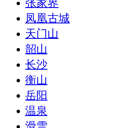
张家界
凤凰古城
天门山
韶山
长沙
衡山
岳阳
温泉
滑雪