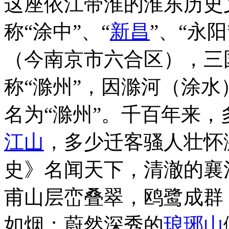
这座依江带淮的淮东历史
称“涂中”、“
新昌
”、“永
（今南京市六合区），三
称“滁州”，因滁河（涂水
名为“滁州”。千百年来
江山
，多少迁客骚人壮怀
史》名闻天下，清澈的襄
甫山层峦叠翠，鸥鹭成群
如烟；蔚然深秀的
琅琊山