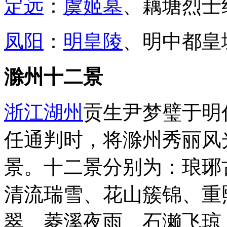
定远
：
虞姬墓
、藕塘烈士
凤阳
：
明皇陵
、明中都皇
滁州十二景
浙江
湖州
贡生尹梦璧于明
任通判时，将滁州秀丽风
景。十二景分别为：琅琊
清流瑞雪、花山簇锦、重
翠、菱溪夜雨、石濑飞琼