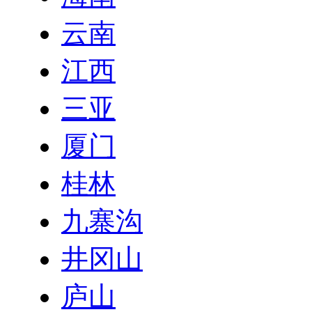
云南
江西
三亚
厦门
桂林
九寨沟
井冈山
庐山