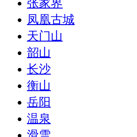
张家界
凤凰古城
天门山
韶山
长沙
衡山
岳阳
温泉
滑雪