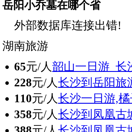
岳阳小乔墓在哪个省
外部数据库连接出错!
湖南旅游
65
元/人
韶山一日游_长
228
元/人
长沙到岳阳旅
110
元/人
长沙一日游,橘
358
元/人
长沙到凤凰古
388
元/人
长沙到凤凰古