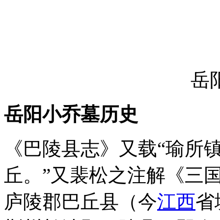
岳
岳阳小乔墓历史
《巴陵县志》又载“瑜所
丘。”又裴松之注解《三
庐陵郡巴丘县（今
江西
省