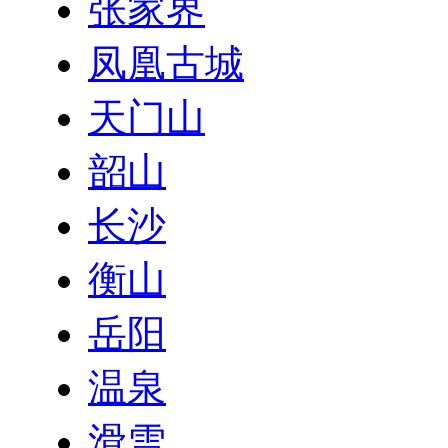
张家界
凤凰古城
天门山
韶山
长沙
衡山
岳阳
温泉
滑雪