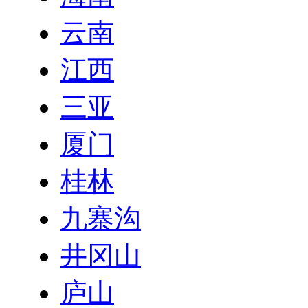
云南
江西
三亚
厦门
桂林
九寨沟
井冈山
庐山