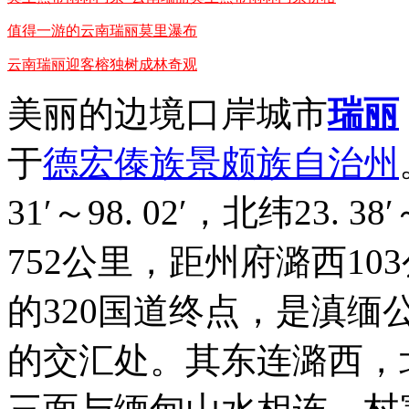
值得一游的云南瑞丽莫里瀑布
云南瑞丽迎客榕独树成林奇观
美丽的边境口岸城市
瑞丽
于
德宏傣族景颇族自治州
31′～98. 02′，北纬23. 
752公里，距州府潞西10
的320国道终点，是滇
的交汇处。其东连潞西，