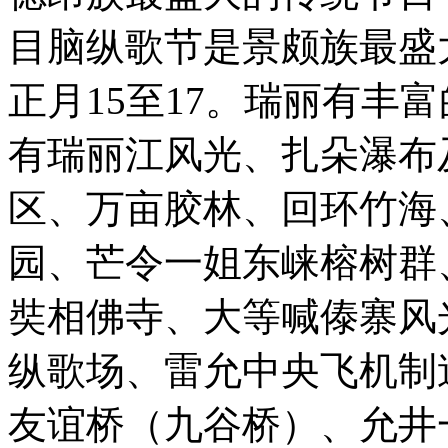
目脑纵歌节是景颇族最盛
正月15至17。瑞丽有丰
有瑞丽江风光、扎朵瀑布
区、万亩胶林、回环竹海
园、芒令一姐东崃榕树群
奘相佛寺、大等喊傣寨风
纵歌场、雷允中央飞机制
友谊桥（九谷桥）、允井