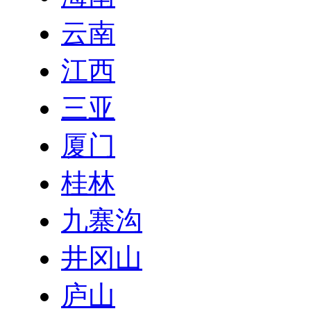
云南
江西
三亚
厦门
桂林
九寨沟
井冈山
庐山