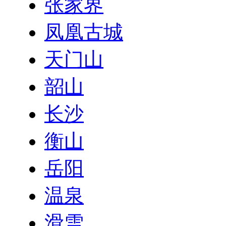
张家界
凤凰古城
天门山
韶山
长沙
衡山
岳阳
温泉
滑雪