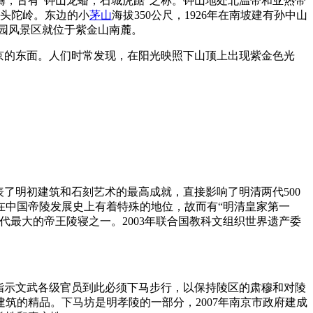
，古有“钟山龙蟠，石城虎踞”之称。钟山地处北温带和亚热带
为头陀岭。东边的小
茅山
海拔350公尺，1926年在南坡建有孙中山
陵园风景区就位于紫金山南麓。
南京的东面。人们时常发现，在阳光映照下山顶上出现紫金色光
了明初建筑和石刻艺术的最高成就，直接影响了明清两代500
在中国帝陵发展史上有着特殊的地位，故而有“明清皇家第一
最大的帝王陵寝之一。2003年联合国教科文组织世界遗产委
即指示文武各级官员到此必须下马步行，以保持陵区的肃穆和对陵
建筑的精品。下马坊是明孝陵的一部分，2007年南京市政府建成