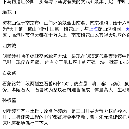
下马坊遗址公园，所有与下马坊有关的文武都聚集于此，中断
梅花山
梅花山位于南京市中山门外的紫金山南麓。南京植梅，始于六朝时期
为“天下第一梅山”和“中国第一梅花山”，与
上海
淀山湖梅园、
踵，高潮时节每天都在十万以上，南京梅花山以其得天独厚的
四方城
明孝陵神功圣德碑亭俗称四方城，是现存明清两代皇家陵寝中
已毁，现仅存四壁。 内有立于龟肤座上的石碑一块，碑高8.7
石象路
石象路前半段两侧立石兽6种12对，依次是：狮、獬、骆驼、
旁。孝陵石人、石兽均为整块石料雕凿而成，体量高大，生动
孙权墓
明孝陵前有座土丘，原名孙陵岗，是三国时吴大帝孙权的葬地
时，主持建陵工程的中军都督府金事李新，曾向朱元璋建议把
原地完整地保存了下来。