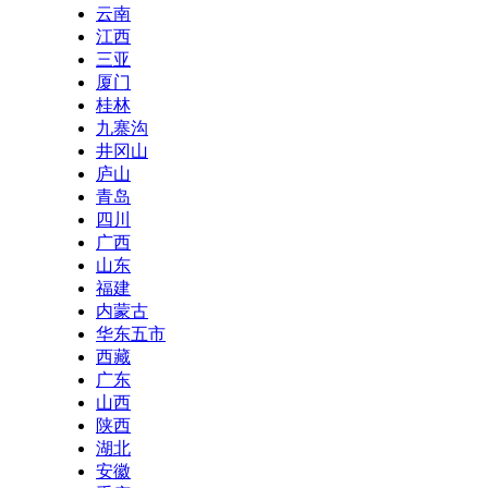
云南
江西
三亚
厦门
桂林
九寨沟
井冈山
庐山
青岛
四川
广西
山东
福建
内蒙古
华东五市
西藏
广东
山西
陕西
湖北
安徽