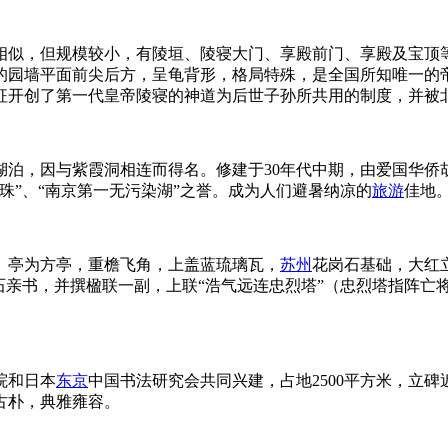
相似，但规模较小，有陵垣、陵寝大门、享殿前门、享殿及宝顶
的园墙平面前尖后方，呈龟背形，格局特殊，是全国所知唯一的
征开创了第一代皇帝陵寝的神道为后世子孙所共用的制度，并被
泊，因与紫霞洞相连而得名。修建于30年代中期，由爱国华侨胡
珠”、“南京第一无污染湖”之誉。成为人们避暑纳凉的
旅游
佳地
。亭为方亭，重檐飞角，上盖蓝琉璃瓦，
苏州
花岗石基础，大红
石亲书，并撰楹联一副，上联“浩气远连忠烈塔”（忠烈塔指阵亡
院和日本
东京
中国书法研究会共同兴建，占地2500平方米，立
古朴，典雅雍容。