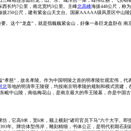
山三峰相连形如巨龙，山、水、城浑然一体，雄伟壮丽，气势磅礴
西长约7公里，南北宽约3公里。主峰
北高峰
海拔448公尺，称
拔250公尺，建有紫金山天文台。国家AAAAA级风景区中山
势险要。这个“龙盘”，就是指巍巍紫金山，好像一条巨龙盘卧在 
“孝慈”，故名孝陵。作为中国明陵之首的明孝陵壮观宏伟，代表
河北
等地的明清帝王陵寝，均按南京明孝陵的规制和模式营建，
东毗中山陵，南临梅花山，是南京最大的帝王陵墓，亦是中国古代
坊，它高9米，宽6米，额上横刻“诸司官员下马”六个大字。
393年。牌坊体型伟岸，雕刻精细，书体公正，是明代初期石刻