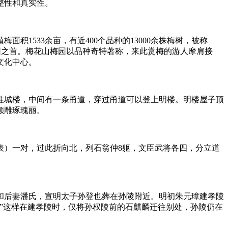
整性和真实性。
积1533余亩，有近400个品种的13000余株梅树，被称
园之首。梅花山梅园以品种奇特著称，来此赏梅的游人摩肩接
文化中心。
性城楼，中间有一条甬道，穿过甬道可以登上明楼。明楼屋子顶
额雕琢瑰丽。
表）一对，过此折向北，列石翁仲8躯，文臣武将各四，分立道
和后妻潘氏，宣明太子孙登也葬在孙陵附近。明初朱元璋建孝陵
”这样在建孝陵时，仅将孙权陵前的石麒麟迁往别处，孙陵仍在