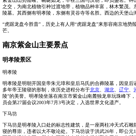
紫金山山势险峻、蜿蜒如龙，早在三国与汉朝，即负盛名。钟
之交，为南北植物引种过渡地带，植物品种丰富，林木繁茂。东
陵墓。其西侧有明孝陵，东侧有灵谷寺等名胜。西边的天堡山海
“虎踞龙盘今胜昔”，历史上有人用“虎踞龙盘”来形容南京地
芒。
南京紫金山主要景点
明孝陵景区
明孝陵
明孝陵是明朝开国皇帝朱元璋和皇后马氏的合葬陵墓，因皇后谥
多年帝王陵寝的形制，依历史进程分布于
北京
、
湖北
、
辽宁
、
陵”的美誉。明孝陵坐落在南京市紫金山南麓独龙阜玩珠峰下，
员会第27届会议2003年7月3号决定，入选世界文化遗产。
下马坊
下马坊是明孝陵入口处的标志性建筑，是一座两柱冲天式石雕牌
寝的尊崇，违者以大不敬论处。下马坊设于洪武26年，即公元1