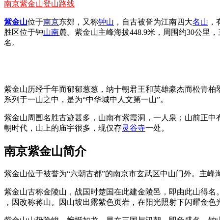
南京紫金山登山路线
紫金山
位于
南京
东郊，又称
钟山
，自古被誉为江南四大
名山
，
胜区位于钟
山南
麓。紫金山主峰海拔448.9米，周围约30
名。
紫金山历经千年而郁郁葱葱，纳十朝君王和英雄豪杰而松青柏
系列于一山之中，是为“中华城中人文第一山”。
紫金山周围名胜古迹甚多，山南有紫霞洞，一人泉；山前正中
朝时代，山上的庙宇很多，现仅存
灵谷寺
一处。
南京紫金山简介
紫金山位于被誉为“六朝古都”的南京市玄武区中山门外。主峰海拔
紫金山古称金陵山，战国时楚国在此建金陵邑，即由此山得名
，因改称蒋山。因山坡出露紫色页岩，在阳光照射下闪耀金色