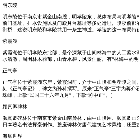
明东陵
明东陵位于南京市紫金山南麓，明孝陵东，总体布局与明孝陵
前门基址、排水设施以及门殿月台基址等多处遗址。陵寝前部
御桥，这说明东陵和孝陵共用一条主神道。孝陵的这一布局特
紫霞湖
紫霞湖位于明孝陵东北部，是个深藏于山间林海中的人工蓄水湖
水清澈，周围林木蓊郁，山青水碧，风景佳丽。有“林海中的明
正气亭
正气亭位于紫霞湖东岸，紫霞洞前，介于中山陵和明孝陵之间
刻《正气亭记》，碑文为孙科撰写。原来“正气亭”三字为蒋介
珠峰，上款“民国三十六年九月”，下款“蒋中正”。）
颜真卿碑林
颜真卿碑林位于南京市紫金山南麓林，由中山陵园、颜真卿画
日本著名书法挥毫创作。整座碑林仿唐代建筑艺术风格，庄重
海底世界