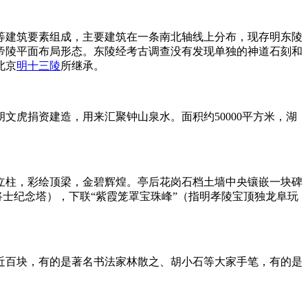
等建筑要素组成，主要建筑在一条南北轴线上分布，现存明东陵
帝陵平面布局形态。东陵经考古调查没有发现单独的神道石刻和
北京
明十三陵
所继承。
文虎捐资建造，用来汇聚钟山泉水。面积约50000平方米，湖
。
立柱，彩绘顶梁，金碧辉煌。亭后花岗石档土墙中央镶嵌一块碑
将士纪念塔），下联“紫霞笼罩宝珠峰”（指明孝陵宝顶独龙阜玩
碑近百块，有的是著名书法家林散之、胡小石等大家手笔，有的是