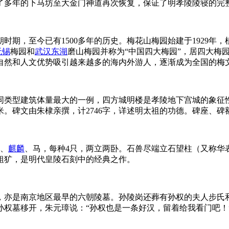
了多年的下马坊至大金门神道再次恢复，保证了明孝陵陵寝的完
，至今已有1500多年的历史。梅花山梅园始建于1929年，植梅面
无锡
梅园和
武汉
东湖
磨山梅园并称为“中国四大梅园”，居四大梅
自然和人文优势吸引越来越多的海内外游人，逐渐成为全国的梅
同类型建筑体量最大的一例，四方城明楼是孝陵地下宫城的象征
8米。碑文由朱棣亲撰，计2746字，详述明太祖的功德。碑座、碑
象、
麒麟
、马，每种4只，两立两卧。石兽尽端立石望柱（又称华
粗犷，是明代皇陵石刻中的经典之作。
，亦是南京地区最早的六朝陵墓。孙陵岗还葬有孙权的夫人步氏
孙权墓移开，朱元璋说：“孙权也是一条好汉，留着给我看门吧！