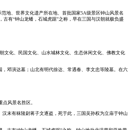
示范地、世界文化遗产所在地、首批国家5A级景区钟山风景名
礴，古有“钟山龙蟠，石城虎踞”之称，早在三国与汉朝就极负盛
明朝文化、民国文化、山水城林文化、生态休闲文化、佛教文化
园，邓演达墓；山北有明代徐达、常遇春、李文忠等陵墓。在六
国重点风景名胜区。
。汉末有秣陵尉蒋子文逐盗，死于此，三国吴孙权为立庙于钟山