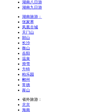
湖南八日游
湖南九日游
湖南旅游：
张家界
凤凰古城
天门山
韶山
长沙
衡山
岳阳
温泉
滑雪
方特
柏乐园
郴州
常德
崀山
省外旅游：
北京
海南