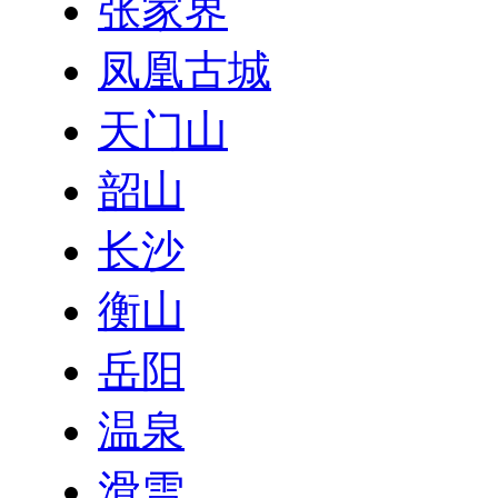
张家界
凤凰古城
天门山
韶山
长沙
衡山
岳阳
温泉
滑雪