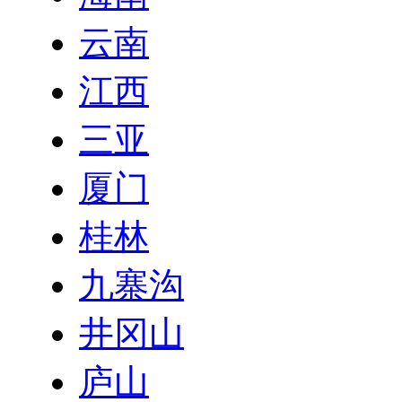
云南
江西
三亚
厦门
桂林
九寨沟
井冈山
庐山