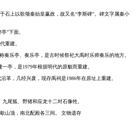
于石上以歌颂秦始皇赢政，故又名“李斯碑”。碑文字属秦小
碑亭”下面。
清代重建。
。又称奏乐亭、奏乐亭，是古时候祭祀大禹时乐师奏乐的地方。
一亭，是1979年根据明代的原貌而重建。
代沿革，几经兴废，现存禹祠是1986年在原址上重建。
、九尾狐、野猪和应龙十二对石像牲。
歇山顶，南北配殿各三间。 文物遗存