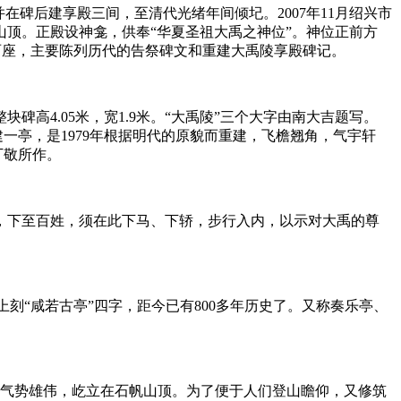
碑后建享殿三间，至清代光绪年间倾圮。2007年11月绍兴市
顶。正殿设神龛，供奉“华夏圣祖大禹之神位”。神位正前方
殿两座，主要陈列历代的告祭碑文和重建大禹陵享殿碑记。
高4.05米，宽1.9米。“大禹陵”三个大字由南大吉题写。
上建一亭，是1979年根据明代的原貌而重建，飞檐翘角，气宇轩
丁敬所作。
，下至百姓，须在此下马、下轿，步行入内，以示对大禹的尊
上刻“咸若古亭”四字，距今已有800多年历史了。又称奏乐亭、
舟，气势雄伟，屹立在石帆山顶。为了便于人们登山瞻仰，又修筑