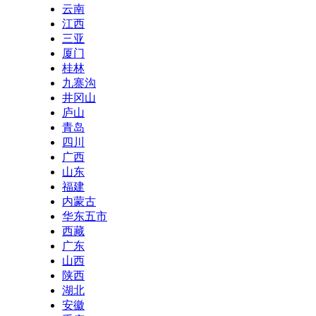
云南
江西
三亚
厦门
桂林
九寨沟
井冈山
庐山
青岛
四川
广西
山东
福建
内蒙古
华东五市
西藏
广东
山西
陕西
湖北
安徽