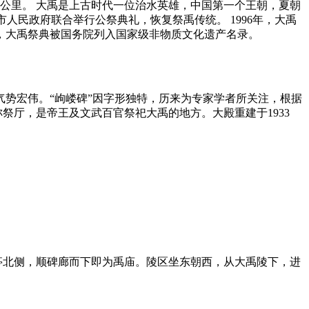
3公里。 大禹是上古时代一位治水英雄，中国第一个王朝，夏朝
市人民政府联合举行公祭典礼，恢复祭禹传统。 1996年，大禹
年，大禹祭典被国务院列入国家级非物质文化遗产名录。
势宏伟。“岣嵝碑”因字形独特，历来为专家学者所关注，根据
祭厅，是帝王及文武百官祭祀大禹的地方。大殿重建于1933
碑亭北侧，顺碑廊而下即为禹庙。陵区坐东朝西，从大禹陵下，进