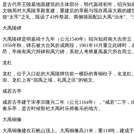
是古代帝王陵墓地面建筑的主体部分，明代嘉靖初年，绍兴知府
文物局对大禹陵享殿复建，重建后的享殿与现存禹庙大殿的建
按“太牢”之礼，陈设了43件祭器。两侧墙面配以大禹“治水”
大禹陵碑
大禹陵碑是明嘉靖十九年（公元1540年）绍兴知府南大吉所立
1956年秋，碑石被大台风折成两段，1961年10月重立此碑
昂，亭南有禹穴辩碑和禹穴碑，系前人考辨夏禹墓穴所在而立。
龙杠
龙杠，位于入口处的大禹陵牌坊前一横卧的青铜柱子，名龙杠
崇。龙杠上有“宿禹之域，礼禹之区”的铭文。
咸若古亭
咸若古亭建于宋孝宗隆兴二年（公元1164年），“咸若”二字
奏乐亭，是古时候祭祀大禹时乐师奏乐的地方。
大禹铜像
大禹铜像建在石帆山顶上。大禹铜像高21米，重118吨，建成