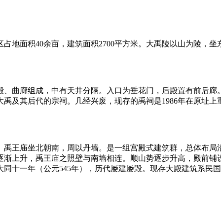
占地面积40余亩，建筑面积2700平方米。大禹陵以山为陵，
殿、曲廊组成，中有天井分隔。入口为垂花门，后殿置有前后廊。
禹及其后代的宗祠。几经兴废，现存的禹祠是1986年在原址
。禹王庙坐北朝南，周以丹墙。是一组宫殿式建筑群，总体布局
逐渐上升，禹王庙之照壁与南墙相连。顺山势逐步升高，殿前铺
同十一年（公元545年），历代屡建屡毁。现存大殿建筑系民国