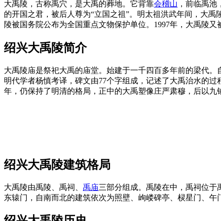
大禹陵，古称禹穴，是大禹的葬地。它背靠
会稽山
，前临禹池
的开国之君，被后人尊为“立国之祖”。明太祖洪武年间，大禹陵即
陵被国务院公布为全国重点文物保护单位。1997年，大禹陵
绍兴大禹陵简介
大禹陵庙是祭祀大禹的庙堂。始建于一千四百多年前的梁代。
明代学者杨慎考译，碑文由77个字组成，记述了大禹治水的过程
年，仍保持了明清的格局，正中的大禹塑像庄严肃穆，后以九
绍兴大禹陵建筑格局
大禹陵由禹陵、禹祠、
禹庙
三部分组成。禹陵在中，禹祠位于
东辕门，自南而北的建筑依次为照壁、岣嵝碑亭、棂星门、午
绍兴大禹陵历史