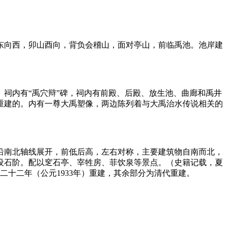
坐东向西，卯山酉向，背负会稽山，面对亭山，前临禹池。池岸建
祠内有“禹穴辩”碑，祠内有前殿、后殿、放生池、曲廊和禹井
上重建的。内有一尊大禹塑像，两边陈列着与大禹治水传说相关的
沿南北轴线展开，前低后高，左右对称，主要建筑物自南而北，
设石阶。配以窆石亭、宰牲房、菲饮泉等景点。（史籍记载，夏
二十二年（公元1933年）重建，其余部分为清代重建。