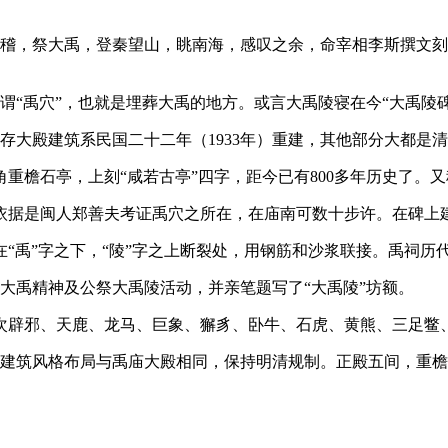
会稽，祭大禹，登秦望山，眺南海，感叹之余，命宰相李斯撰文刻
谓“禹穴”，也就是埋葬大禹的地方。或言大禹陵寝在今“大禹陵
现存大殿建筑系民国二十二年（1933年）重建，其他部分大都是
角重檐石亭，上刻“咸若古亭”四字，距今已有800多年历史了
址依据是闽人郑善夫考证禹穴之所在，在庙南可数十步许。在碑上建
时，在“禹”字之下，“陵”字之上断裂处，用钢筋和沙浆联接。禹祠历
禹、大禹精神及公祭大禹陵活动，并亲笔题写了“大禹陵”坊额。
依次辟邪、天鹿、龙马、巨象、獬豸、卧牛、石虎、黄熊、三足鳖
享殿建筑风格布局与禹庙大殿相同，保持明清规制。正殿五间，重檐