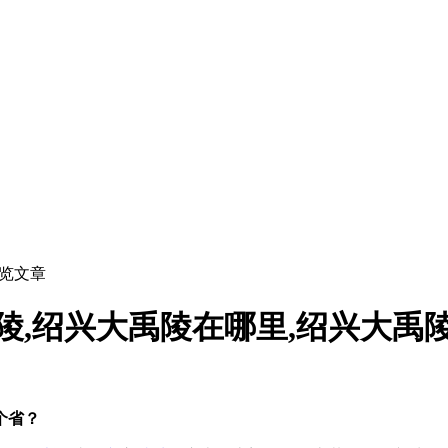
浏览文章
陵,绍兴大禹陵在哪里,绍兴大禹
个省？