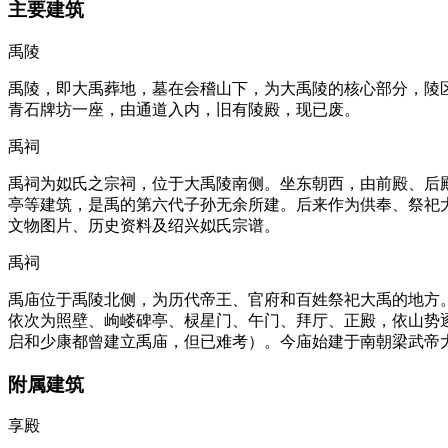
主要建筑
禹陵
禹陵，即大禹葬地，墓在会稽山下，为大禹陵的核心部分，陵区
青石牌坊一座，由通道入内，旧有陵殿，现已废。
禹祠
禹祠为姒氏之宗祠，位于大禹陵南侧。坐东朝西，由前殿、后
亭等建筑，是禹的第六代子孙无余所建。后来作为供奉、祭祀大
文物图片、历史资料及绍兴姒氏宗谱。
禹祠
禹庙位于禹陵北侧，为历代帝王、官府和百姓祭祀大禹的地方
依次为照壁、岣嵝碑亭、棂星门、午门、拜厅、正殿，依山势
启和少康都曾建立禹庙，但已难考）。今庙始建于南朝梁武帝大
附属建筑
享殿