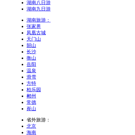
湖南八日游
湖南九日游
湖南旅游：
张家界
凤凰古城
天门山
韶山
长沙
衡山
岳阳
温泉
滑雪
方特
柏乐园
郴州
常德
崀山
省外旅游：
北京
海南