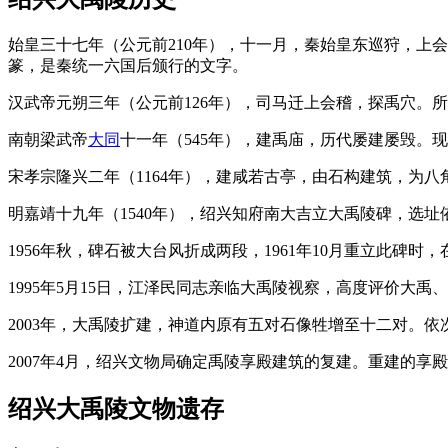
始皇三十七年（公元前210年），十一月，秦始皇东巡狩，上
篆，是秦统一六国后颁行的文字。
汉武帝元朔三年（公元前126年），司马迁上会稽，探禹穴。所
南朝梁武帝
大同
十一年（545年），建禹庙，历代屡建屡毁。
宋孝宗隆兴二年（1164年），建咸若古亭，由石构建筑，为八
明嘉靖十九年（1540年），绍兴知府南大吉立大禹陵碑，选
1956年秋，碑石被大台风折成两段，1961年10月重立此碑
1995年5月15日，江泽民同志亲临大禹陵视察，高度评价大
2003年，大禹陵扩建，神道内原有五对石像牲增至十二对。
2007年4月，绍兴文物局确定禹陵享殿建筑的复建。重建的
绍兴大禹陵文物遗存