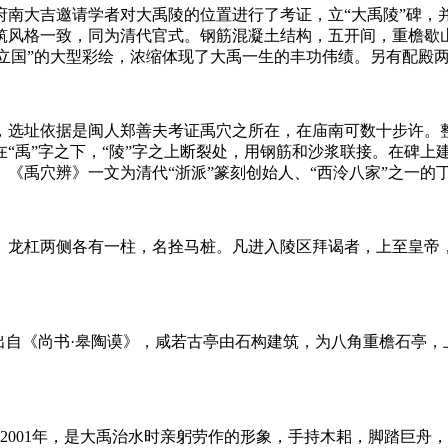
南大吉邀请学者对大禹陵的位置进行了考证，立“大禹陵”碑，并在
筑风格一致，同为清代官式。钢筋混凝土结构，五开间，重檐歇山
、“立国”的大型彩绘，浓缩体现了大禹一生的丰功伟绩。另有配
，选址依据是闽人郑善夫考证禹穴之所在，在庙南可数十步许。整块碑
时，在“禹”字之下，“陵”字之上断裂处，用钢筋和沙浆联接。在碑
《禹穴辨》一文为清代“浙派”篆刻创始人、“西泠八家”之一的
。龙杠两侧各有一柱，名拴马桩。凡进入陵区拜谒者，上至皇帝
，出自《尚书·皋陶谟》，咸若古亭由石构建筑，为八角重檐石亭，
于2001年，是大禹治水时亲躬劳作的形象，手持木耜，脚踏巨