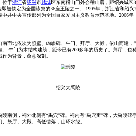
，位于
浙江
省
绍兴
市
越城
区东南稽山门外会稽山麓，距绍兴城区
被钦定为全国该祭的36座王陵之一。 1995年，浙江省和绍兴
又被中共中央宣传部列为全国百家爱国主义教育示范基地。2006
自南而北依次为照壁、岣嵝碑、午门、拜厅、大殿，依山而建，气
。 午门为木结构建筑，距今已有200多年的历史了。拜厅，也称
钺作为背景，蕴意深刻。
绍兴大禹陵
禹陵南侧，祠外北侧有“禹穴”碑。祠内有“禹穴辩”碑，大禹陵
门、祭厅、大殿。高低错落，山环水绕。