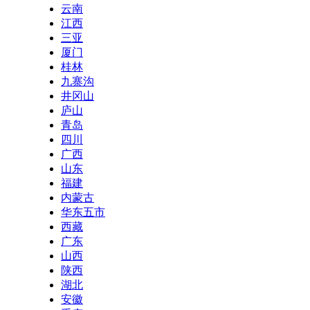
云南
江西
三亚
厦门
桂林
九寨沟
井冈山
庐山
青岛
四川
广西
山东
福建
内蒙古
华东五市
西藏
广东
山西
陕西
湖北
安徽