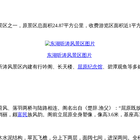
景区之一，原景区总面积24.87平方公里，收费游览区面积近1
东湖听涛风景区图片
听涛风景区内建有行吟阁、长天楼、
屈原纪念馆
、碧潭观鱼等多
荷风、落羽两桥与陆路相连。阁名出自《楚辞.渔父》：“屈原既放
俏丽，颇
富民
族风韵。阁前立屈原全身塑像，像高3.6米，基座高
砖木水泥结构，翠瓦飞檐，分上下两层，面阔七间，进深两间。全