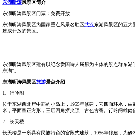
东湖
听涛
风景区
简介
东湖听涛风景区门票：免费开放
东湖听涛风景区为国家重点风景名胜区
武汉
东湖风景区的五大
建成开放的景区。
东湖听涛风景区建有以纪念爱国诗人屈原为主体的景点群东湖
东湖”。
东湖听涛风景区
旅游
景点介绍
1、行吟阁
位于东湖西北岸中部的小岛上，1955年修建，它四面环水，由
米，平面呈正方形，三层四角攒尖顶，古色古香。行吟阁雄健
2、长天楼
长天楼是一所具有民族特色的宫殿式建筑，1956年修建，为