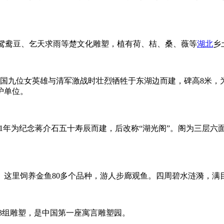
”、鸳鸯豆、乞天求雨等楚文化雕塑，植有荷、桔、桑、薇等
湖北
乡
天国九位女英雄与清军激战时壮烈牺牲于东湖边而建，碑高8米，
护单位。
931年为纪念蒋介石五十寿辰而建，后改称“湖光阁”。阁为三层
。这里饲养金鱼80多个品种，游人步廊观鱼。四周碧水涟漪，满
23组雕塑，是中国第一座寓言雕塑园。