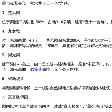
霞与孤鹜齐飞，秋水共长天一色”之感。
3、楚风园
位于梨园广场以北150米，占地3.16公顷，建有“五十一兽屏
4、九女墩
位于东湖西北小山丘上，楚风园偏东北200米，是为纪念太平
龄、郭沫若等写的碑文。1956年，湖北省将此定为省级文物保
5、湖光阁
建于湖心小岛上，由十里长堤与陆地相连，原名“中正亭”，1
色，湖光高阁，似
蓬莱
仙境，无不令人向往。
6、碧塘观鱼
与濒湖画廊相邻，是一组以自然湖地贯以曲桥亭廊的园林建筑
7、寓言雕塑园
园内以古代寓言故事为内容，建成“盲人摸象”，“愚公移山”等