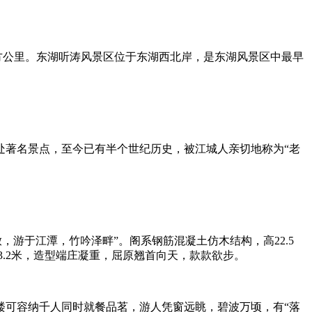
平方公里。东湖听涛风景区位于东湖西北岸，是东湖风景区中最早
处著名景点，至今已有半个世纪历史，被江城人亲切地称为“老
，游于江潭，竹吟泽畔”。阁系钢筋混凝土仿木结构，高22.5
3.2米，造型端庄凝重，屈原翘首向天，款款欲步。
楼可容纳千人同时就餐品茗，游人凭窗远眺，碧波万顷，有“落