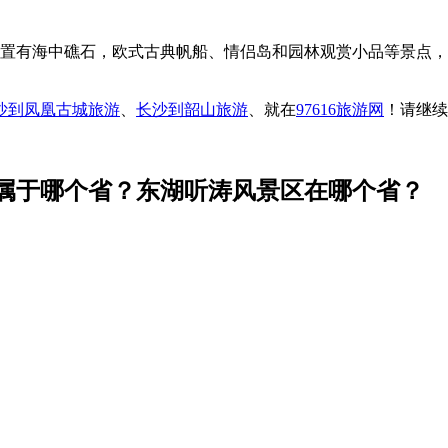
中置有海中礁石，欧式古典帆船、情侣岛和园林观赏小品等景点
沙到凤凰古城旅游
、
长沙到韶山旅游
、就在
97616旅游网
！请继续
属于哪个省？东湖听涛风景区在哪个省？