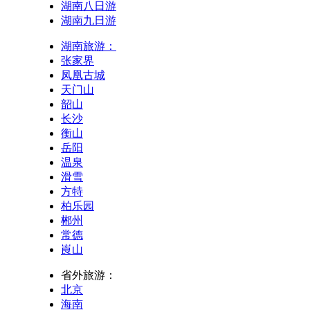
湖南八日游
湖南九日游
湖南旅游：
张家界
凤凰古城
天门山
韶山
长沙
衡山
岳阳
温泉
滑雪
方特
柏乐园
郴州
常德
崀山
省外旅游：
北京
海南