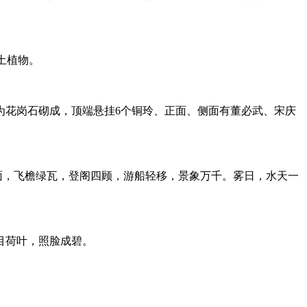
土植物。
为花岗石砌成，顶端悬挂6个铜玲、正面、侧面有董必武、宋庆
六面，飞檐绿瓦，登阁四顾，游船轻移，景象万千。雾日，水天一
目荷叶，照脸成碧。