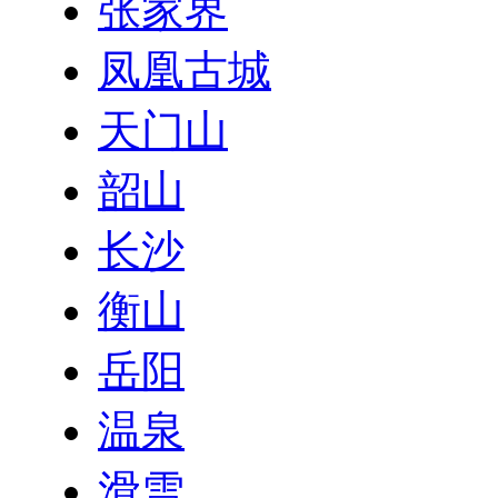
张家界
凤凰古城
天门山
韶山
长沙
衡山
岳阳
温泉
滑雪