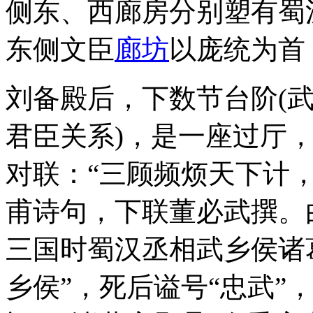
侧东、西廊房分别塑有蜀
东侧文臣
廊坊
以庞统为首
刘备殿后，下数节台阶(
君臣关系)，是一座过厅，
对联：“三顾频烦天下计
甫诗句，下联董必武撰。
三国时蜀汉丞相武乡侯诸
乡侯”，死后谥号“忠武”