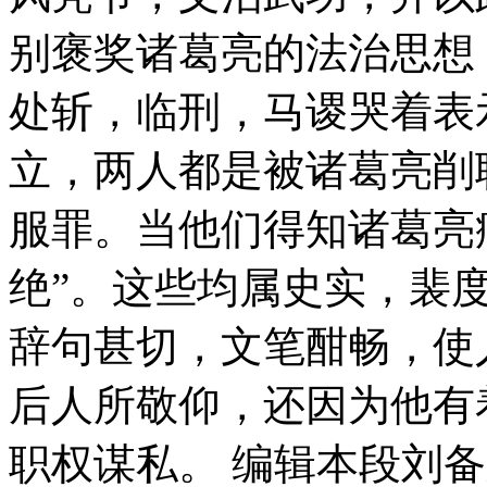
别褒奖诸葛亮的法治思想
处斩，临刑，马谡哭着表
立，两人都是被诸葛亮削
服罪。当他们得知诸葛亮
绝”。这些均属史实，裴
辞句甚切，文笔酣畅，使
后人所敬仰，还因为他有
职权谋私。 编辑本段刘