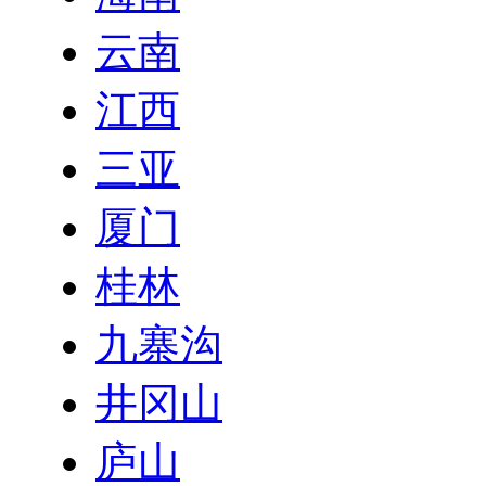
云南
江西
三亚
厦门
桂林
九寨沟
井冈山
庐山