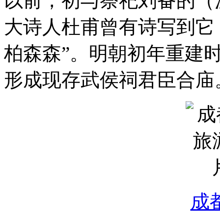
以前，初与祭祀刘备的（
大诗人杜甫曾有诗写到它
柏森森”。明朝初年重建时
形成现存武侯祠君臣合庙
成