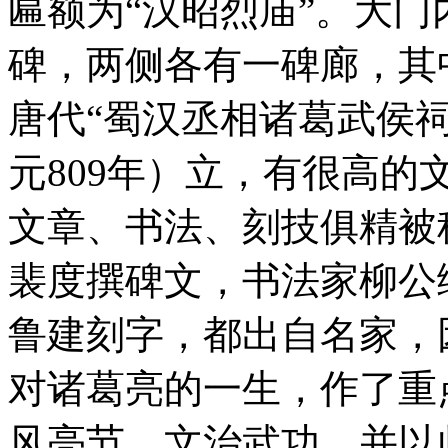
匾额为“汉昭烈庙”。大
碑，两侧各有一碑廊，其
唐代“蜀汉丞相诸葛武侯
元809年）立，有很高
文章、书法、刻技俱精被
裴度撰碑文，书法家柳公
鲁建刻字，都出自名家，
对诸葛亮的一生，作了重
风亮节，文治武功，并以