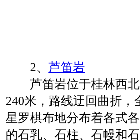
2、
芦笛岩
芦笛岩位于桂林西北郊
240米，路线迂回曲折，
星罗棋布地分布着各式各
的石乳、石柱、石幔和石