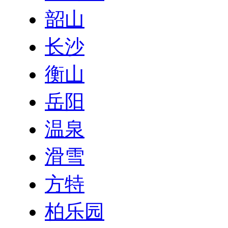
韶山
长沙
衡山
岳阳
温泉
滑雪
方特
柏乐园