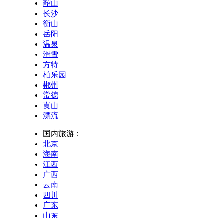
韶山
长沙
衡山
岳阳
温泉
滑雪
方特
柏乐园
郴州
常德
崀山
漂流
国内旅游：
北京
海南
江西
广西
云南
四川
广东
山东