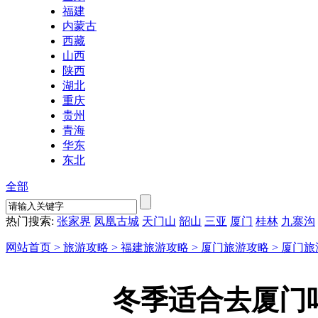
福建
内蒙古
西藏
山西
陕西
湖北
重庆
贵州
青海
华东
东北
全部
热门搜索:
张家界
凤凰古城
天门山
韶山
三亚
厦门
桂林
九寨沟
网站首页 >
旅游攻略 >
福建旅游攻略 >
厦门旅游攻略 >
厦门旅
冬季适合去厦门