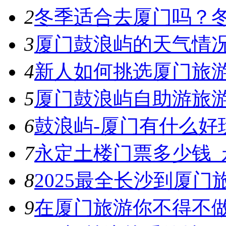
2
冬季适合去厦门吗？
3
厦门鼓浪屿的天气情
4
新人如何挑选厦门旅
5
厦门鼓浪屿自助游旅
6
鼓浪屿-厦门有什么好
7
永定土楼门票多少钱_
8
2025最全长沙到厦门
9
在厦门旅游你不得不