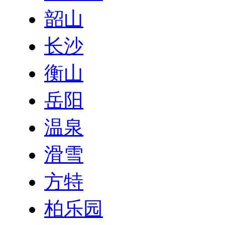
韶山
长沙
衡山
岳阳
温泉
滑雪
方特
柏乐园