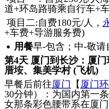
道+环岛路骑乘自行车+
项目二:自费180元/人，
+车费+导游服务费)
用餐
早-包含；中-敬
第4天
厦门到长沙：厦门
厝垵、集美学村 (飞机)
早餐后前往
厦门
【
厦门环
30分钟）：为国内第一
女那条彩色腰带系在厦门