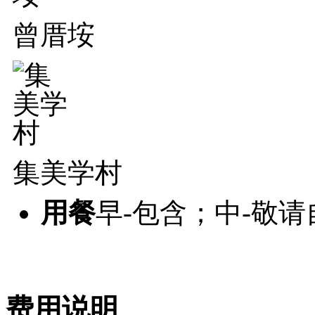
曾厝垵
集美学村
用餐
早-包含；中-敬
费用说明