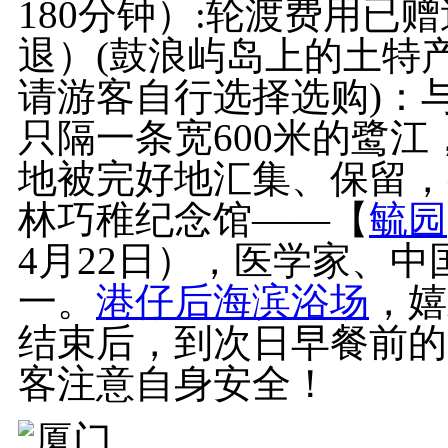
180分钟）:轮渡费用已
退）(鼓浪屿岛上的土特
请游客自行选择选购)：
只隔一条宽600米的鹭
地被完好地汇集、保留，
林巧稚纪念馆——【
毓园
4月22日），医学家、
一。
港仔后
海滨浴场
，嬉
结束后，到次日早餐前的
客注意自身安全！