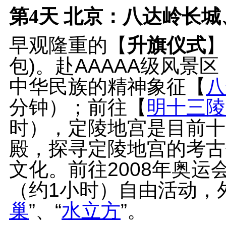
第4天
北京：八达岭长城、
早观隆重的【
升旗仪式
】
包)。赴AAAAA级风景
中华民族的精神象征【
八
分钟）；前往【
明十三陵
时），定陵地宫是目前十
殿，探寻定陵地宫的考古
文化。前往2008年奥运
（约1小时）自由活动，
巢
”、“
水立方
”。