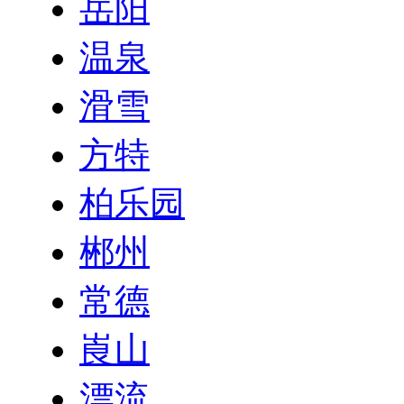
岳阳
温泉
滑雪
方特
柏乐园
郴州
常德
崀山
漂流