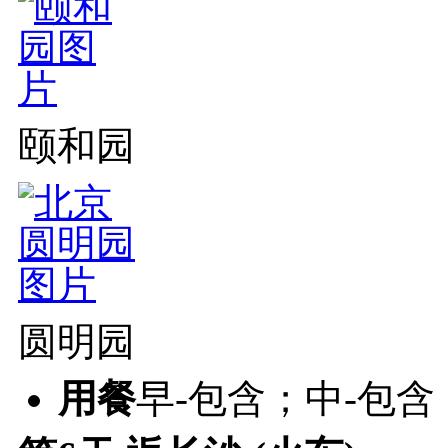
颐和园
圆明园
用餐
早-包含；中-包