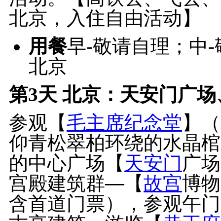
北京，入住自由活动】
用餐
早-敬请自理；中
北京
第3天
北京：天安门广场、
参观【
毛主席纪念堂
】（
仰青松翠柏环绕的水晶棺
的中心广场【
天安门
广场
宫殿建筑群—【
故宫
博物
含首道门票），参观午门