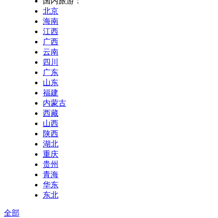
国内旅游：
北京
海南
江西
广西
云南
四川
广东
山东
福建
内蒙古
西藏
山西
陕西
湖北
重庆
贵州
青海
华东
东北
全部