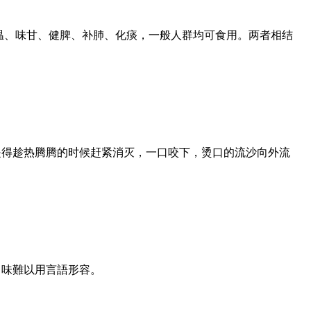
温、味甘、健脾、补肺、化痰，一般人群均可食用。两者相结
是得趁热腾腾的时候赶紧消灭，一口咬下，烫口的流沙向外流
口味難以用言語形容。