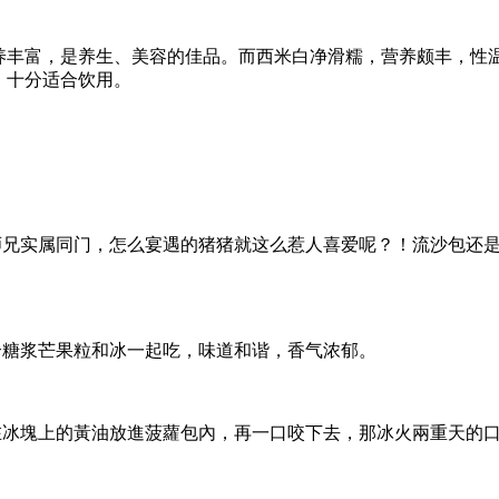
养丰富，是养生、美容的佳品。而西米白净滑糯，营养颇丰，性
，十分适合饮用。
师兄实属同门，怎么宴遇的猪猪就这么惹人喜爱呢？！流沙包还
合糖浆芒果粒和冰一起吃，味道和谐，香气浓郁。
在冰塊上的黃油放進菠蘿包內，再一口咬下去，那冰火兩重天的