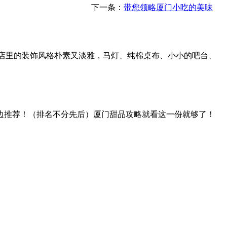
下一条：
带您领略厦门小吃的美味
馅饼，店里的装饰风格朴素又淡雅，马灯、纯棉桌布、小小的吧台、
）边抹口水边推荐！（排名不分先后）厦门甜品攻略就看这一份就够了！