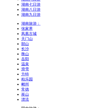
湖南七日游
湖南八日游
湖南九日游
湖南旅游：
张家界
凤凰古城
天门山
韶山
长沙
衡山
岳阳
温泉
滑雪
方特
柏乐园
郴州
常德
崀山
漂流