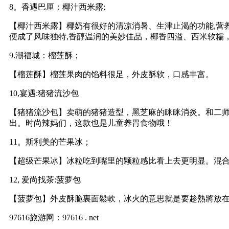
8。香遇巴厘：椰汁西米露;
【椰汁西米露】椰奶有很好的清凉消暑、生津止渴的功能,营
便成了风味独特,香醇温润的美妙佳品，椰香四溢、西米软糯
9.潮福城：榴莲酥；
【榴莲酥】榴莲果肉的馅料很足，外皮酥软，口感丰富。
10,宴遇:猪猪流沙包
【猪猪流沙包】卖萌的猪猪造型，黑芝麻的眯眯消炎。和二
出。时尚辣妈们，这款也是儿童养胃食物哦！
11。斯利美的芒果冰；
【超级芒果冰】冰粒吃到嘴里的颗粒感比看上去更明显。混
12, 爱尚找茶:菠萝包
【菠萝包】外皮酥脆裏面鬆軟，冰火的意思就是要趁熱將放
97616旅游网：97616 . net