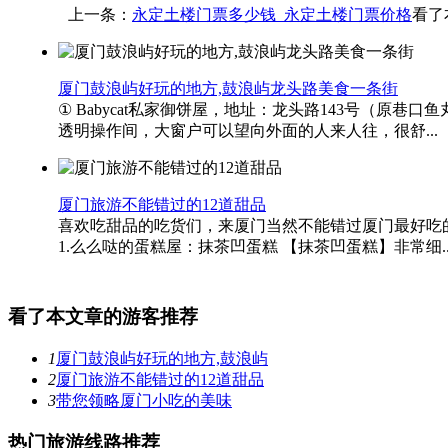
上一条：
永定土楼门票多少钱_永定土楼门票价格
看了
厦门鼓浪屿好玩的地方,鼓浪屿龙头路美食一条街
① Babycat私家御饼屋，地址：龙头路143号（原
透明操作间，大窗户可以望向外面的人来人往，很舒...
厦门旅游不能错过的12道甜品
喜欢吃甜品的吃货们，来厦门当然不能错过厦门最好吃的12道甜
1.么么哒的蛋糕屋：抹茶凹蛋糕 【抹茶凹蛋糕】非常细..
看了本文章的游客推荐
1
厦门鼓浪屿好玩的地方,鼓浪屿
2
厦门旅游不能错过的12道甜品
3
带您领略厦门小吃的美味
热门旅游线路推荐