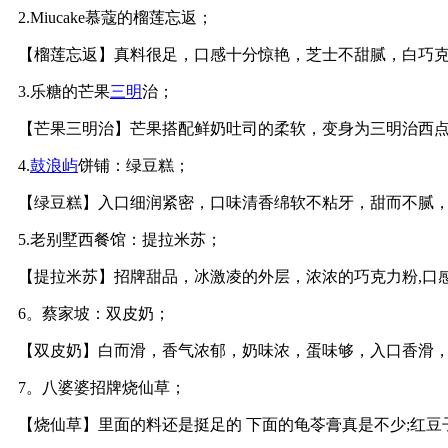
2.Miucake慕蔻的榴莲忘返；
【榴莲忘返】真料很足，口感十分惊艳，芝士不甜腻，白巧
3.乐糖的芒果
三明
治；
【芒果三明治】芒果搭配鲜奶吐司的柔软，变身为三明治西
4.
鼓浪屿
饼铺：绿豆糕；
【绿豆糕】入口细润紧密，口味清香绵软不粘牙，甜而不腻
5.老别墅西餐馆：提拉米苏；
【提拉米苏】招牌甜品，冰激凌的外层，浓浓的巧克力粉,口
6。蔡家坡：双皮奶；
【双皮奶】白而滑，香气浓郁，奶味浓，蛋味够，入口香滑
7。八婆婆招牌烧仙草；
【烧仙草】里面的料还是挺足的 下面的龟苓膏真是不少;红豆子