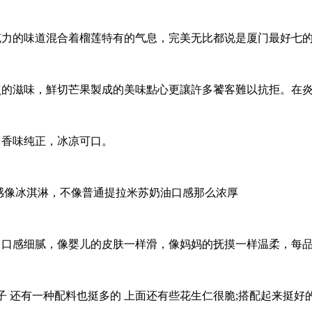
克力的味道混合着榴莲特有的气息，完美无比都说是厦门最好七
点的滋味，鮮切芒果製成的美味點心更讓許多饕客難以抗拒。在
，香味纯正，冰凉可口。
感像冰淇淋，不像普通提拉米苏奶油口感那么浓厚
，口感细腻，像婴儿的皮肤一样滑，像妈妈的抚摸一样温柔，每
 还有一种配料也挺多的 上面还有些花生仁很脆;搭配起来挺好的