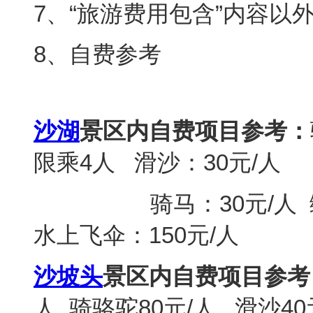
7、“旅游费用包含”内容以
8、自费参考
沙湖
景区内自费项目参考：
限乘
4
人
滑沙：
30
元
/
人
骑马：
30
元
/
人
水上飞伞：
150
元
/
人
沙坡头
景区内自费项目参考
人
骑骆驼
80
元
/
人
滑沙
40