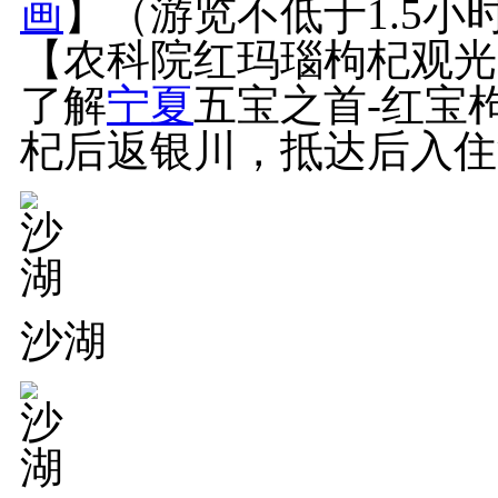
画
】（游览不低于1.5小
【农科院红玛瑙枸杞观光
了解
宁夏
五宝之首-红宝
杞后返银川，抵达后入住
沙湖