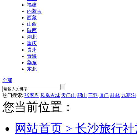
福建
内蒙古
西藏
山西
陕西
湖北
重庆
贵州
青海
华东
东北
全部
热门搜索:
张家界
凤凰古城
天门山
韶山
三亚
厦门
桂林
九寨沟
您当前位置：
网站首页 >
长沙旅行社