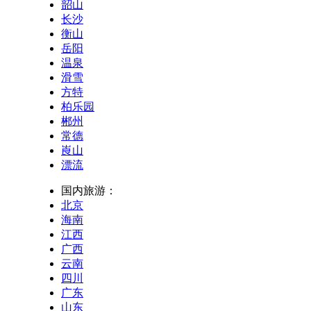
韶山
长沙
衡山
岳阳
温泉
滑雪
方特
柏乐园
郴州
常德
崀山
漂流
国内旅游：
北京
海南
江西
广西
云南
四川
广东
山东