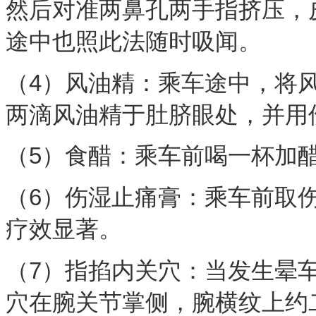
然后对准两鼻孔两手指挤压，
途中也照此法随时吸闻。
（4）风油精：乘车途中，将
两滴风油精于肚脐眼处，并
（5）食醋：乘车前喝一杯
（6）伤湿止痛膏：乘车前取
疗效显著。
（7）指掐内关穴：当发生晕
穴在腕关节掌侧，腕横纹上