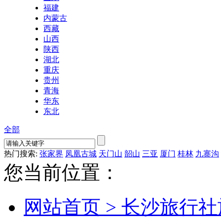
福建
内蒙古
西藏
山西
陕西
湖北
重庆
贵州
青海
华东
东北
全部
热门搜索:
张家界
凤凰古城
天门山
韶山
三亚
厦门
桂林
九寨沟
您当前位置：
网站首页 >
长沙旅行社