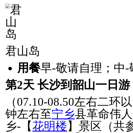
君山岛
用餐
早-敬请自理；中
第2天
长沙到韶山一日游 
（07.10-08.50左右
钟左右至
宁乡
县革命伟人
乡-【
花明楼
】景区（共参