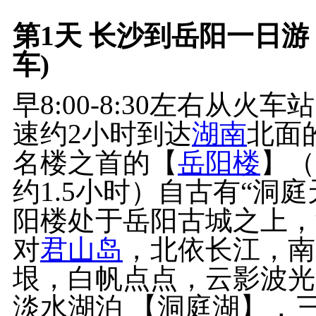
第1天
长沙到岳阳一日游：
车)
早8:00-8:30左右从
速约2小时到达
湖南
北面
名楼之首的【
岳阳楼
】（
约1.5小时）自古有“洞
阳楼处于岳阳古城之上，
对
君山岛
，北依长江，南
垠，白帆点点，云影波光
淡水湖泊 【洞庭湖】，