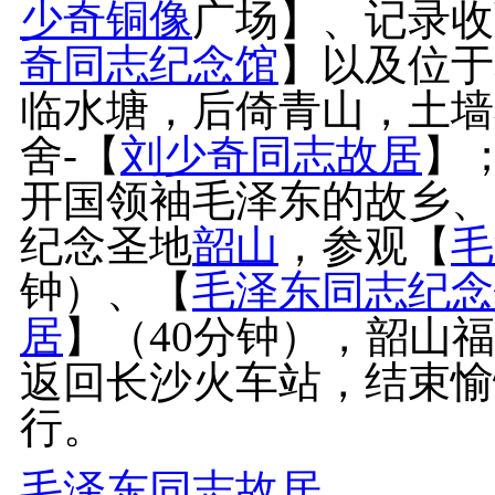
少奇铜像
广场】、记录收
奇同志纪念馆
】以及位于
临水塘，后倚青山，土墙
舍-【
刘少奇同志故居
】
开国领袖毛泽东的故乡、
纪念圣地
韶山
，参观【
毛
钟）、【
毛泽东同志纪念
居
】（40分钟），韶山
返回长沙火车站，结束愉
行。
毛泽东同志故居