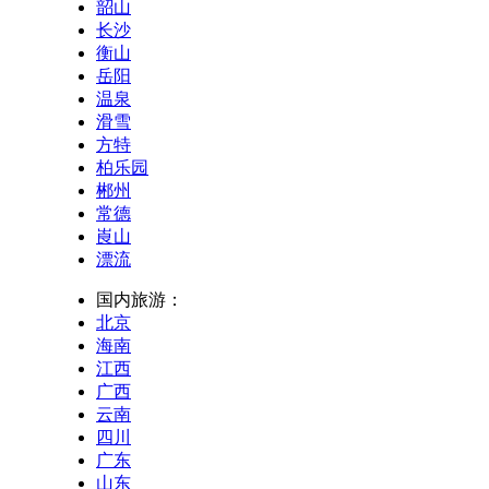
韶山
长沙
衡山
岳阳
温泉
滑雪
方特
柏乐园
郴州
常德
崀山
漂流
国内旅游：
北京
海南
江西
广西
云南
四川
广东
山东