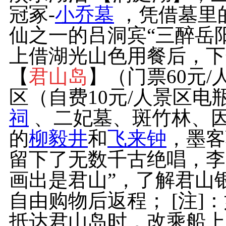
冠冢-
小乔墓
，凭借墓里
仙之一的吕洞宾“三醉岳
上借湖光山色用餐后，下
【
君山岛
】（门票60元
区（自费10元/人景区
祠
、二妃墓、斑竹林、
的
柳毅井
和
飞来钟
，墨客
留下了无数千古绝唱，李
画出是君山”，了解君山
自由购物后返程； [注
抵达君山岛时，改乘船上