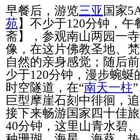
早餐后，游览
三亚
国家5
苑
】不少于120分钟，
斋】，参观南山两园一寺
像，在这片佛教圣地、梵
自然的亲身感觉；随后前
少于120分钟，漫步蜿
时空隧道，在“
南天一柱
巨型摩崖石刻中徘徊，追
接下来畅游国家四十佳旅
40分钟，这里山青水碧
种珊瑚、海星、海葵、热