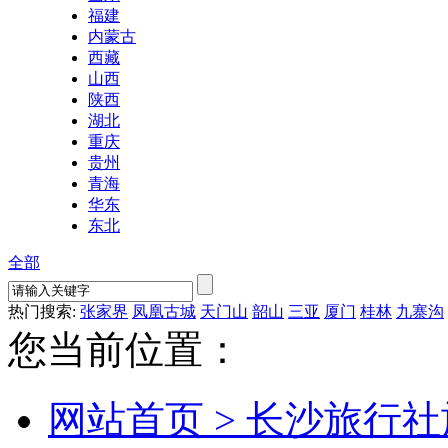
福建
内蒙古
西藏
山西
陕西
湖北
重庆
贵州
青海
华东
东北
全部
热门搜索:
张家界
凤凰古城
天门山
韶山
三亚
厦门
桂林
九寨沟
您当前位置：
网站首页 >
长沙旅行社