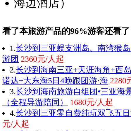
看了本旅游产品的96%游客还看了
1.
长沙到三亚蜈支洲岛、南湾猴岛
游团
2360元/人起
2.
长沙到海南三亚+天涯海角+西岛
诺达+大东海5日4晚跟团游·海
228
3.
长沙到海南旅游自组团•三亚海
（全程导游陪同）
1680元/人起
4.
长沙到三亚零自费纯玩双飞五日
元/人起