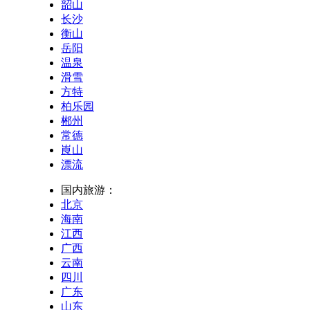
韶山
长沙
衡山
岳阳
温泉
滑雪
方特
柏乐园
郴州
常德
崀山
漂流
国内旅游：
北京
海南
江西
广西
云南
四川
广东
山东