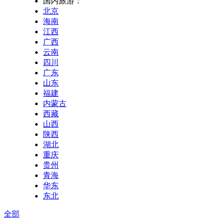
国内旅游：
北京
海南
江西
广西
云南
四川
广东
山东
福建
内蒙古
西藏
山西
陕西
湖北
重庆
贵州
青海
华东
东北
全部