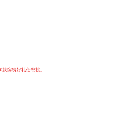
00款缤纷好礼任您挑。