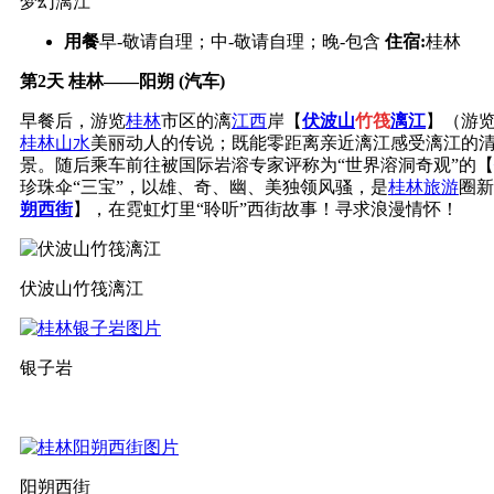
梦幻漓江
用餐
早-敬请自理；中-敬请自理；晚-包含
住宿:
桂林
第2天
桂林——阳朔 (汽车)
早餐后，游览
桂林
市区的漓
江西
岸【
伏波山
竹筏
漓江
】（游
桂林山水
美丽动人的传说；既能零距离亲近漓江感受漓江的
景。随后乘车前往被国际岩溶专家评称为“世界溶洞奇观”的【
珍珠伞“三宝”，以雄、奇、幽、美独领风骚，是
桂林旅游
圈新
朔西街
】，在霓虹灯里“聆听”西街故事！寻求浪漫情怀！
伏波山竹筏漓江
银子岩
阳朔西街