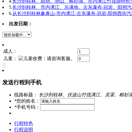
4.
长沙到桂林、阳朔、尧山、榕杉湖、市内漓江竹筏游特价
5.
长沙到桂林、市内漓江、乐满地、古东瀑布-冠岩、阳朔
6.
从长沙到桂林象鼻山-市内漓江-古东瀑布-冠岩-阳朔西街
出发日期：
成人：
儿童：
发送行程到手机
线路标题：
长沙到桂林、伏波山竹筏漓江、灵渠、榕杉
*
您的姓名：
*
手机号码：
行程特色
行程说明