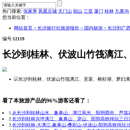
热门搜索:
张家界
凤凰古城
天门山
韶山
三亚
厦门
桂林
九寨沟
您当前位置：
网站首页 >
长沙旅行社旅游报价 >
国内旅游 >
长沙到广西
编号:
12119
长沙到桂林、伏波山竹筏漓江
看了本旅游产品的96%游客还看了：
1.
从长沙到桂林山水、象鼻山、漓江风光、阳朔西街、芦笛
2.
长沙到桂林兴坪漓江、象鼻山、穿山、阳朔高铁纯玩三日
3.
长沙到桂林-大漓江-象鼻山-叠彩山-伏波山-阳朔高铁纯玩3