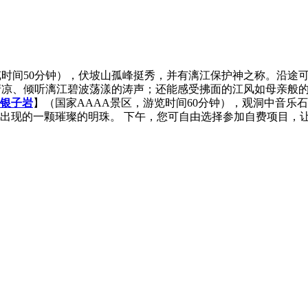
览时间50分钟），伏坡山孤峰挺秀，并有漓江保护神之称。沿途
清凉、倾听漓江碧波荡漾的涛声；还能感受拂面的江风如母亲般
银子岩
】（国家AAAA景区，游览时间60分钟），观洞中音乐
出现的一颗璀璨的明珠。 下午，您可自由选择参加自费项目，