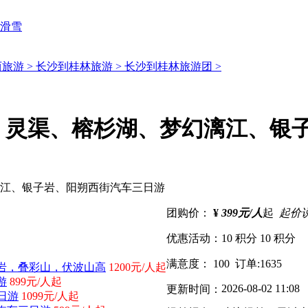
滑雪
旅游 >
长沙到桂林旅游 >
长沙到桂林旅游团 >
、灵渠、榕杉湖、梦幻漓江、银
团购价：
¥
399元/人
起
起价
优惠活动：
10 积分
10 积分
满意度：
100
订单:
1635
岩，叠彩山，伏波山高
1200元/人起
游
899元/人起
2026-08-02 11:08
更新时间：
日游
1099元/人起