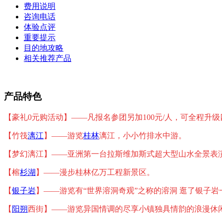
费用说明
咨询电话
体验点评
重要提示
目的地攻略
相关推荐产品
产品特色
【豪礼0元购活动】——凡报名参团另加100元/人，可全程升级
【竹筏
漓江
】——游
览
桂林
漓江，小小竹排水中游。
【梦幻漓江】——亚洲第一台拉斯维加斯式超大型山水全景表
【榕
杉湖
】——漫步桂林亿万工程新景区。
【
银子岩
】——游览有“世界溶洞奇观”之称的溶洞 逛了银子岩
【
阳朔
西街】——游览异国情调的尽享小镇独具情韵的浪漫休