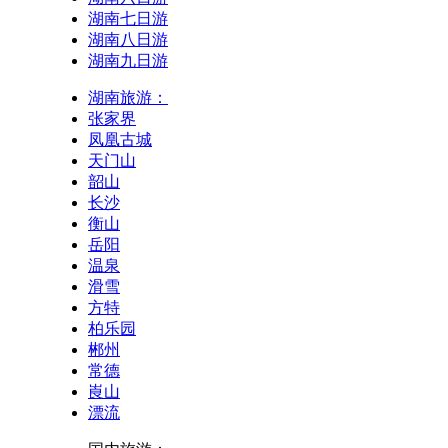
湖南七日游
湖南八日游
湖南九日游
湖南旅游：
张家界
凤凰古城
天门山
韶山
长沙
衡山
岳阳
温泉
滑雪
方特
柏乐园
郴州
常德
崀山
漂流