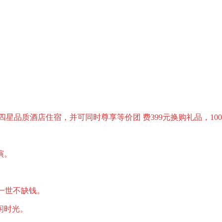
四星品质酒店住宿，并可同时尊享等价团 费399元换购礼品，10
演。
一世不缺钱。
闲时光。