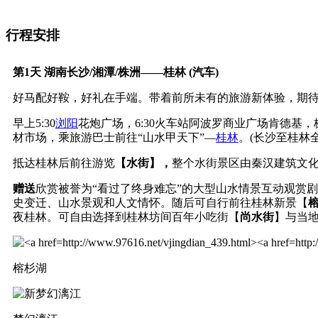
行程安排
第1天
湖南长沙/湘潭/株洲——桂林 (汽车)
好马配好鞍，好礼在手端。带着前所未有的旅游新体验，期
早上5:30
浏阳
花炮广场，6:30火车站阿波罗商业广场肯德基，株洲0
材市场，乘旅游巴士前往“山水甲天下”—
桂林
。(长沙至桂林
抵达桂林后前往游览
【水街】，
整个水街景区由秦汉建筑文
赠送
欣赏被誉为“看过了终身难忘”的大型山水情景互动观赏
史变迁、山水景观和人文情怀。随后可自行前往桂林新景【
夜桂林。可自由选择到桂林坊间百年小吃街【
尚水街
】与当
榕杉湖