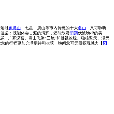
可远眺
象鼻山
、七星、虞山等市内传统的十大
名山
，又可聆听
的温柔；既能体会古渡的清辉，还能欣赏
阳朔
伏波晚棹的美
石屏、广寒深宫、雪山飞瀑“三绝”和佛祖论经、独柱擎天、混元
让您的行程更加充满期待和收获，晚间您可无限畅玩魅力【
阳