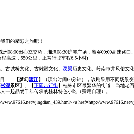
待我们的精彩之旅吧！
8:00田心立交桥，湘潭08:30护潭广场，湘乡09:00高速路口、娄
全程高速，550公里，正常行驶车程6.5小时)
化、古城桥文化、古雕塑文化、
灵渠
历史文化、岭南市井风俗文
剧目——
【梦幻
漓江
】
（演出时间60分钟），该剧采用不同场景
榕
杉湖
景区
】、【
正阳步行街
】桂林市区最繁华的街道，当地老
地人一起品尝千年传承的桂林特色小吃（费用自理）。