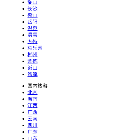
韶山
长沙
衡山
岳阳
温泉
滑雪
方特
柏乐园
郴州
常德
崀山
漂流
国内旅游：
北京
海南
江西
广西
云南
四川
广东
山东