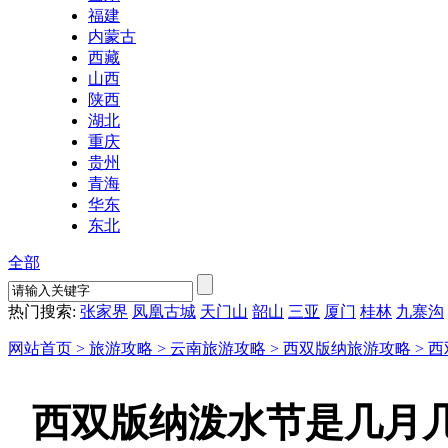
福建
内蒙古
西藏
山西
陕西
湖北
重庆
贵州
青海
华东
东北
全部
热门搜索:
张家界
凤凰古城
天门山
韶山
三亚
厦门
桂林
九寨沟
网站首页 >
旅游攻略 >
云南旅游攻略 >
西双版纳旅游攻略 >
西
西双版纳泼水节是几月