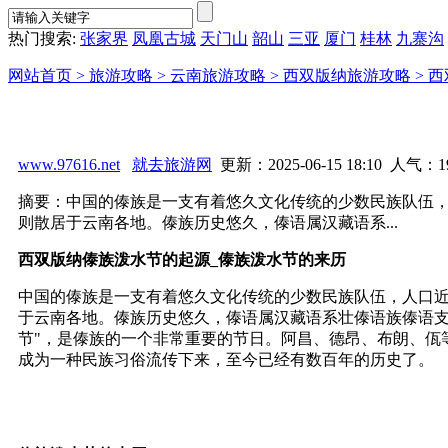
热门搜索:
张家界
凤凰古城
天门山
韶山
三亚
厦门
桂林
九寨沟
网站首页 >
旅游攻略 >
云南旅游攻略 >
西双版纳旅游攻略 >
西
www.97616.net
就去旅游网
更新：2025-06-15 18:10 人气：
1
摘要：中国的傣族是一支有着悠久文化传统的少数民族队伍
则散居于云南各地。傣族历史悠久，傣语属汉藏语系...
西双版纳傣族泼水节的起源_傣族泼水节的来历
中国的傣族是一支有着悠久文化传统的少数民族队伍，人口
于云南各地。傣族历史悠久，傣语属汉藏语系壮傣语族傣语支
节"，是傣族的一个非常重要的节日。阿昌、德昂、布朗、佤
成为一种民族习俗流传下来，至今已经有数百年的历史了。