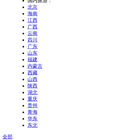
国内旅游：
北京
海南
江西
广西
云南
四川
广东
山东
福建
内蒙古
西藏
山西
陕西
湖北
重庆
贵州
青海
华东
东北
全部