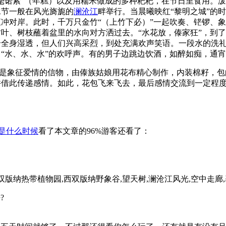
毫诺索”（年糕）以及用糯米做成的多种粑粑，在节日里食用。
水节一般在风光旖旎的
澜沧江
畔举行。当晨曦映红“黎明之城”的
冲对岸。此时，千万只金竹“（上竹下必）”一起吹奏、铓锣、
叶、树枝蘸着盆里的水向对方洒过去。“水花放，傣家狂”，到
个全身湿透，但人们兴高采烈，到处充满欢声笑语。一段水的洗
“水、水、水”的欢呼声。有的男子边跳边饮酒，如醉如痴，通
包”是象征爱情的信物，由傣族姑娘用花布精心制作，内装棉籽，
并借此传递感情。如此，花包飞来飞去，最后感情交流到一定程
是什么时候
看了本文章的96%游客还看了：
热带植物园,西双版纳​野象谷,望天树,澜沧江风光,空中走廊,基