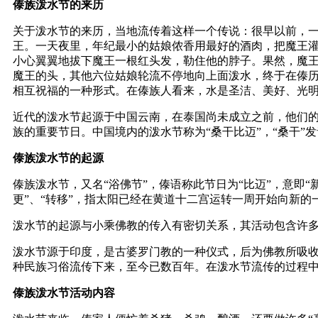
傣族泼水节的来历
关于泼水节的来历，当地流传着这样一个传说：很早以前，
王。一天夜里，年纪最小的姑娘侬香用最好的酒肉，把魔王
小心翼翼地拔下魔王一根红头发，勒住他的脖子。果然，魔
魔王的头，其他六位姑娘轮流不停地向上面泼水，终于在傣
相互祝福的一种形式。在傣族人看来，水是圣洁、美好、光
近代的泼水节起源于中国云南，在泰国尚未成立之前，他们的
族的重要节日。中国境内的泼水节称为“桑干比迈”，“桑干”发音与“
傣族泼水节的
起源
傣族泼水节，又名“浴佛节”，傣语称此节日为“比迈”，意即“新年
更”、“转移”，指太阳已经在黄道十二宫运转一周开始向新
泼水节的起源与小乘佛教的传入有密切关系，其活动包含许
泼水节源于印度，是古婆罗门教的一种仪式，后为佛教所吸
种民族习俗流传下来，至今已数百年。在泼水节流传的过程
傣族泼水节
活动内容