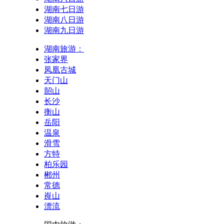
湖南七日游
湖南八日游
湖南九日游
湖南旅游：
张家界
凤凰古城
天门山
韶山
长沙
衡山
岳阳
温泉
滑雪
方特
柏乐园
郴州
常德
崀山
漂流