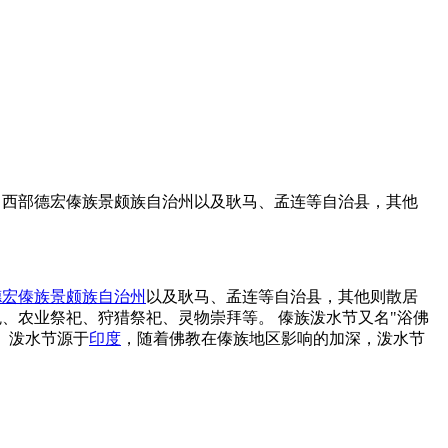
、西部德宏傣族景颇族自治州以及耿马、孟连等自治县，其他
德宏傣族景颇族自治州
以及耿马、孟连等自治县，其他则散居
、农业祭祀、狩猎祭祀、灵物崇拜等。 傣族泼水节又名"浴佛
。泼水节源于
印度
，随着佛教在傣族地区影响的加深，泼水节