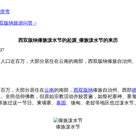
滑雪
双版纳旅游问答 >
西双版纳傣族泼水节的起源_傣族泼水节的来历
97
，人口近百万，大部分居住在云南的南部，西双版纳傣族自治州
近百万，大部分居住在
云南
的南部，
西双版纳
傣族自治州、西部
。全民信仰佛教，但原始宗教活动亦较普遍，如祭祀寨神、寨鬼
等族过这一节日。柬埔寨、
泰国
、缅甸、老挝等地区也过泼水节
傣族泼水节