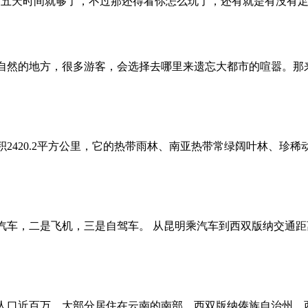
五天时间就够了，不过那还得看你怎么玩了，还有就是有没有足够
自然的地方，很多游客，会选择去哪里来遗忘大都市的喧嚣。那来
2420.2平方公里，它的热带雨林、南亚热带常绿阔叶林、珍
汽车，二是飞机，三是自驾车。 从昆明乘汽车到西双版纳交通距
人口近百万，大部分居住在云南的南部，西双版纳傣族自治州、