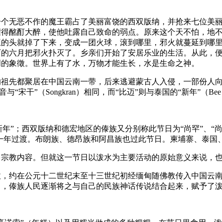
一个无恶不作的魔王霸占了美丽富饶的西双版纳，并抢来七位美
灌得酩酊大醉，使他吐露自己致命的弱点。原来这个天不怕，地
王的头就掉了下来，变成一团火球，滚到哪里，邪火就蔓延到哪
历的六月把邪火扑灭了。乡亲们开始了安居乐业的生活。从此，
明的象徵。世界上有了水，万物才能生长，水是生命之神。
祖先都聚居在中国云南一带，后来逃避蒙古人入侵，一部份人向
宋干”（Songkran）相同，而“比迈”则与泰国的“新年”（Bee
”；西双版纳和德宏地区的傣族又分别称此节日为“尚罕”、“尚键”，两
的一年过渡。布朗族、德昂族和阿昌族也过此节日。柬埔寨、泰国
多宗教内容。但就这一节日以泼水为主要活动的原始意义来说，
收，约在公元十二世纪末至十三世纪初经缅甸随佛教传入中国云
中，傣族人民逐渐将之与自己的民族神话传说结合起来，赋予了