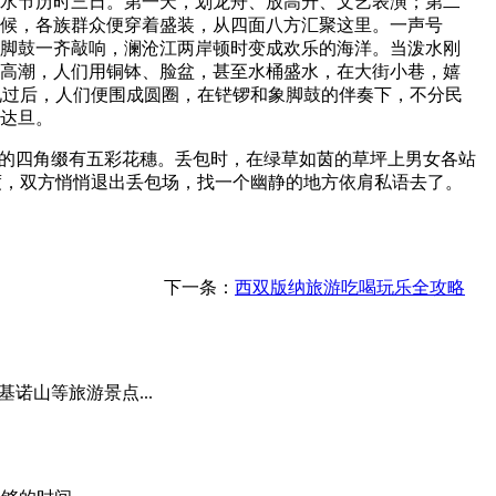
泼水节历时三日。第一天，划龙舟、放高升、文艺表演；第二
时候，各族群众便穿着盛装，从四面八方汇聚这里。一声号
象脚鼓一齐敲响，澜沧江两岸顿时变成欢乐的海洋。当泼水刚
了高潮，人们用铜钵、脸盆，甚至水桶盛水，在大街小巷，嬉
礼过后，人们便围成圆圈，在铓锣和象脚鼓的伴奏下，不分民
宵达旦。
包的四角缀有五彩花穗。丢包时，在绿草如茵的草坪上男女各站
度，双方悄悄退出丢包场，找一个幽静的地方依肩私语去了。
下一条：
西双版纳旅游吃喝玩乐全攻略
诺山等旅游景点...