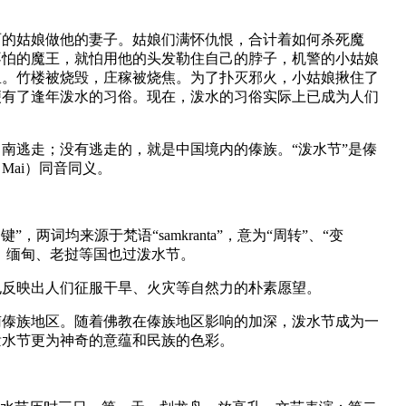
丽的姑娘做他的妻子。姑娘们满怀仇恨，合计着如何杀死魔
不怕的魔王，就怕用他的头发勒住自己的脖子，机警的小姑娘
里。竹楼被烧毁，庄稼被烧焦。为了扑灭邪火，小姑娘揪住了
便有了逢年泼水的习俗。现在，泼水的习俗实际上已成为人们
南逃走；没有逃走的，就是中国境内的傣族。“泼水节”是傣
 Mai）同音同义。
词均来源于梵语“samkranta”，意为“周转”、“变
、缅甸、老挝等国也过泼水节。
也反映出人们征服干旱、火灾等自然力的朴素愿望。
南傣族地区。随着佛教在傣族地区影响的加深，泼水节成为一
泼水节更为神奇的意蕴和民族的色彩。