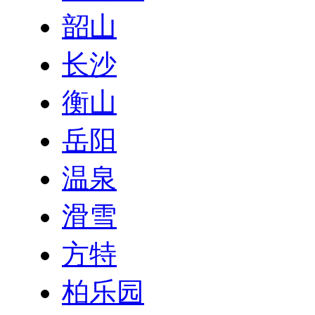
韶山
长沙
衡山
岳阳
温泉
滑雪
方特
柏乐园