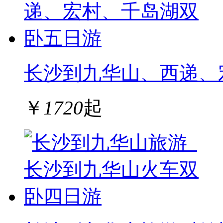
长沙到九华山、西递、
￥
1720
起