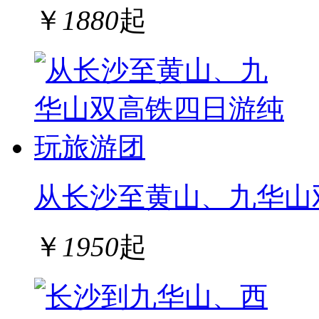
￥
1880
起
从长沙至黄山、九华山
￥
1950
起