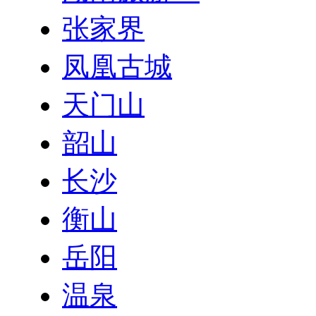
张家界
凤凰古城
天门山
韶山
长沙
衡山
岳阳
温泉