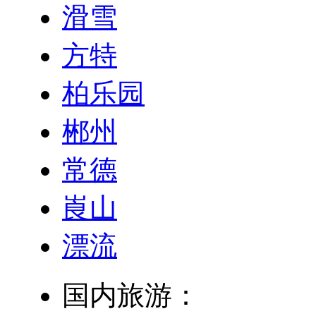
滑雪
方特
柏乐园
郴州
常德
崀山
漂流
国内旅游：