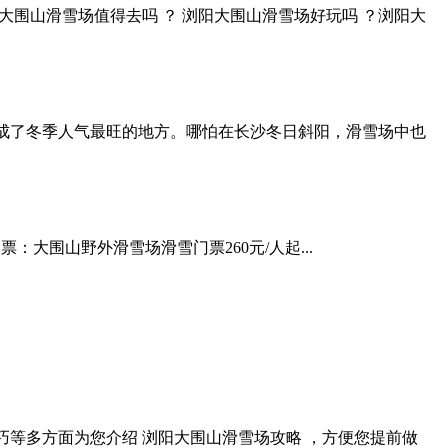
围山滑雪场值得去吗 ？ 浏阳大围山滑雪场好玩吗 ？浏阳大
成了冬季人气最旺的地方。哪怕在长沙冬日斜阳，滑雪场中也
场门票：大围山野外滑雪场滑雪门票260元/人起...
等多方面为您介绍 浏阳大围山滑雪场攻略 ，方便您提前做