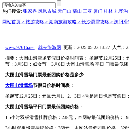
热门搜索:
张家界
凤凰古城
天门山
韶山
三亚
厦门
桂林
九寨沟
网站首页 >
旅游攻略 >
湖南旅游攻略 >
长沙滑雪攻略 >
浏阳滑
www.97616.net
就去旅游网
更新：2025-05-23 13:27 人气：
2
摘要：大围山滑雪场节假日价格时间表： 圣诞节12月25日；元旦
节：3月5日；妇女节：3月8日 大围山滑雪场 平日 门票最低团..
大围山滑雪场门票最低团购价格是多少
大围山滑雪场
节假日价格时间表：
圣诞节12月25日；元旦元月1、2、3日 4号是周日也是节假日；
大围山滑雪场
平日
门票最低团购价格
：
1.5小时双板滑雪挂牌价格：238元，本网站最低团购价格：19
3小时双板滑雪
挂牌价格：
368元，
本网站最低团购价格：
328