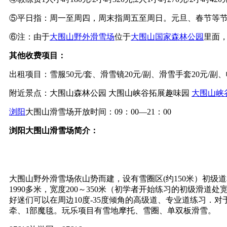
⑤
平日指：周一至周四，周末指周五至周日。元旦、春节等
⑥注：
由于
大围山野外滑雪场
位于
大围山国家森林公园
里面
其他收费项目：
出租项目：雪服50元/套、滑雪镜20元/副、滑雪手套20元/副、
附近景点：
大围山森林公园 大围山峡谷拓展趣味园
大围山峡
浏阳
大围山滑雪场开放时间：
09：00—21：00
浏阳大围山滑雪场简介：
大围山野外滑雪场依山势而建，设有雪圈区(约150米）初级道和
1990多米，宽度200～350米（初学者开始练习的初级滑道
好迷们可以在周边10度-35度倾角的高级道、专业道练习
牵、1部魔毯。玩乐项目有雪地摩托、雪圈、单双板滑雪。