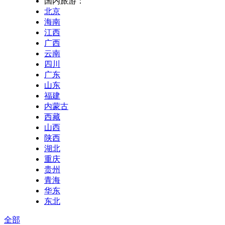
国内旅游：
北京
海南
江西
广西
云南
四川
广东
山东
福建
内蒙古
西藏
山西
陕西
湖北
重庆
贵州
青海
华东
东北
全部