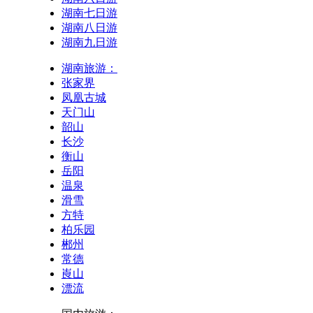
湖南七日游
湖南八日游
湖南九日游
湖南旅游：
张家界
凤凰古城
天门山
韶山
长沙
衡山
岳阳
温泉
滑雪
方特
柏乐园
郴州
常德
崀山
漂流