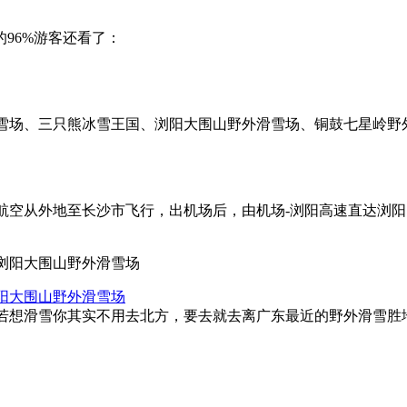
的96%游客还看了：
场、三只熊冰雪王国、浏阳大围山野外滑雪场、铜鼓七星岭野外滑
航空从外地至长沙市飞行，出机场后，由机场-浏阳高速直达浏
阳大围山野外滑雪场
若想滑雪你其实不用去北方，要去就去离广东最近的野外滑雪胜