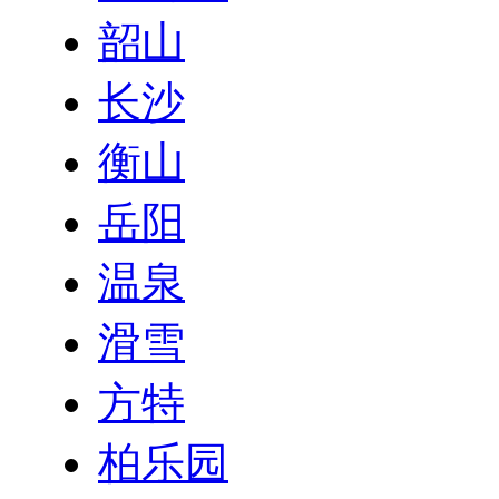
韶山
长沙
衡山
岳阳
温泉
滑雪
方特
柏乐园