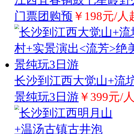
门票团购预
￥198元/人
长沙到江西大觉山+流坑
景纯玩3日游
￥399元/