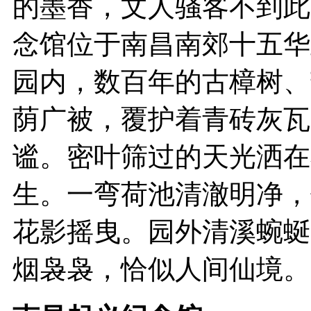
的墨香，文人骚客不到此
念馆位于南昌南郊十五华
园内，数百年的古樟树、
荫广被，覆护着青砖灰瓦
谧。密叶筛过的天光洒在
生。一弯荷池清澈明净，
花影摇曳。园外清溪蜿蜒
烟袅袅，恰似人间仙境。