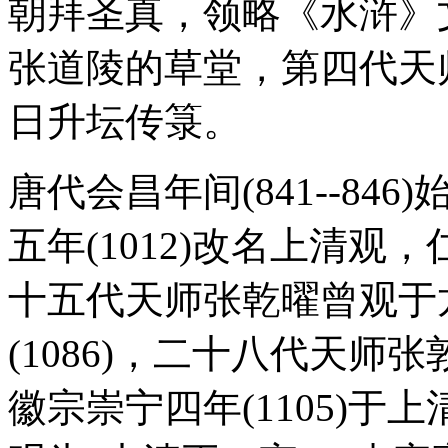
朝拜圣真，领略《水浒》
张道陵的草堂，第四代天
日升坛传箓。
唐代会昌年间(841--8
五年(1012)改名上清观，仁
十五代天师张乾曜曾观于
(1086)，二十八代天
徽宗崇宁四年(1105)于上