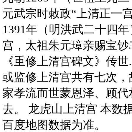
元武宗时敕政“上清正一宫
1391年（明洪武二十四
宫，太祖朱元璋亲赐宝钞5
《重修上清宫碑文》传世.
或监修上清宫共有七次，
家孝流而世蒙恩泽、顾代
去。 龙虎山上清宫 本
百度地图数据为准。