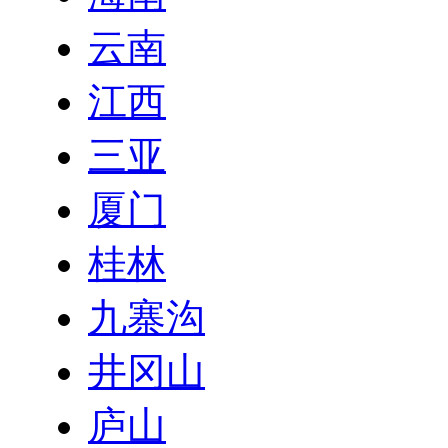
云南
江西
三亚
厦门
桂林
九寨沟
井冈山
庐山