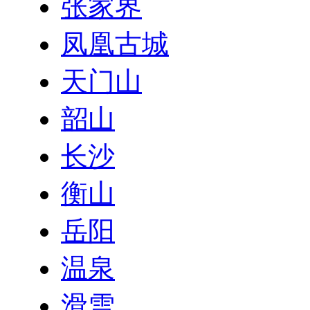
张家界
凤凰古城
天门山
韶山
长沙
衡山
岳阳
温泉
滑雪