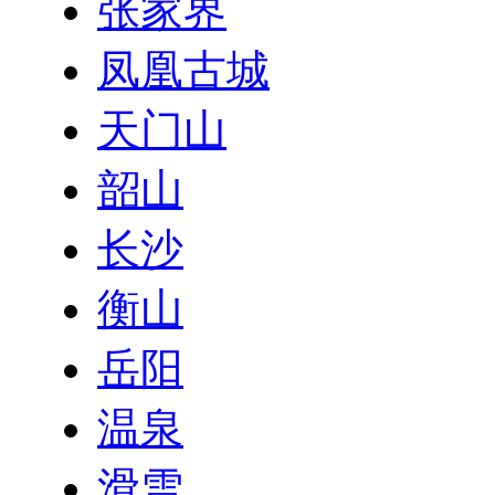
张家界
凤凰古城
天门山
韶山
长沙
衡山
岳阳
温泉
滑雪