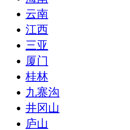
云南
江西
三亚
厦门
桂林
九寨沟
井冈山
庐山