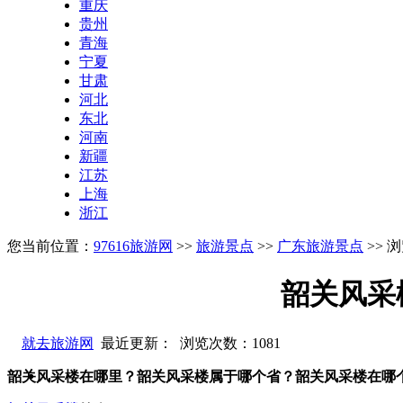
重庆
贵州
青海
宁夏
甘肃
河北
东北
河南
新疆
江苏
上海
浙江
您当前位置：
97616旅游网
>>
旅游景点
>>
广东旅游景点
>> 
韶关风采
就去旅游网
最近更新： 浏览次数：
1081
韶关风采楼在哪里？韶关风采楼属于哪个省？韶关风采楼在哪