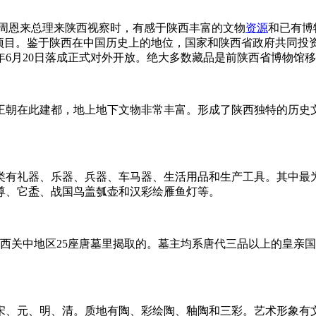
，周恩来总理来陕西视察时，有感于陕西丰富的文物
资源
和已有博
设项目。鉴于陕西在中国历史上的地位，国家和陕西省政府共同投资
年6月20日落成正式对外开放。绝大多数藏品是前陕西省博物馆
王朝在此建都，地上地下文物非常丰富。形成了陕西独特的历史
种类有礼器、乐器、兵器、车马器、生活用品和生产工具。其中
尊、它盉、战国鸟盖瓠壶和汉彩绘雁鱼灯等。
年先后从陕西关中地区25座唐墓里揭取的。墓主均系唐代三品以上的
和宋、元、明、清。质地有陶、彩绘陶、釉陶和三彩。艺术形象