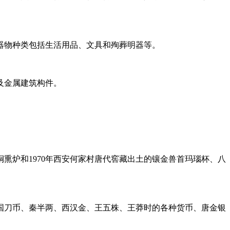
。器物种类包括生活用品、文具和殉葬明器等。
及金属建筑构件。
熏炉和1970年西安何家村唐代窖藏出土的镶金兽首玛瑙杯、八
、战国刀币、秦半两、西汉金、王五株、王莽时的各种货币、唐金银