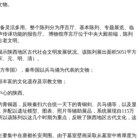
文物。
照明设备灵活多用。整个陈列分为序言厅、基本陈列、专题展览、临
传译功能的报告厅。 博物馆序言厅位于中央大殿前端，陈列
古老文明。
示陕西地区古代社会文明发展状况。该陈列展出面积5051平方
宋、元、明、清）。
东方帝国》，秦帝国以兵马俑为代表的文物；
渐丰富的文化遗存及宗教文物；
中心的陕西。
有的青铜器，反映秦扫六合统一天下的青铜剑、兵马俑等，以及显
并配以遗址模型、图表、照片等辅助展品，系统展现自115万
，所以该陈列以这几个时期为重点，反映了陕西地区古代文化，这
，主要集中在唐都长安周围。由于墓室壁画采取从墓室中将厚度为