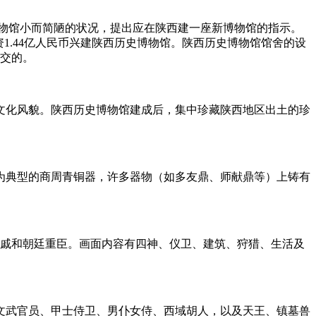
物馆小而简陋的状况，提出应在陕西建一座新博物馆的指示。
1.44亿人民币兴建陕西历史博物馆。陕西历史博物馆馆舍的设
移交的。
文化风貌。陕西历史博物馆建成后，集中珍藏陕西地区出土的珍
最为典型的商周青铜器，许多器物（如多友鼎、师献鼎等）上铸有
皇亲国戚和朝廷重臣。画面内容有四神、仪卫、建筑、狩猎、生活及
有文武官员、甲士侍卫、男仆女侍、西域胡人，以及天王、镇墓兽