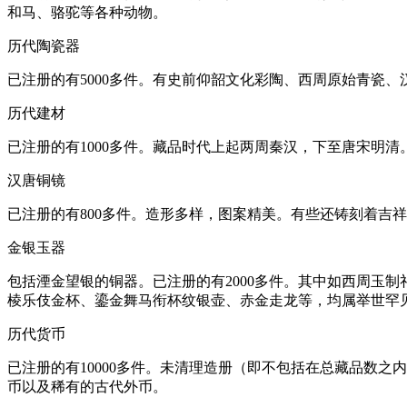
和马、骆驼等各种动物。
历代陶瓷器
已注册的有5000多件。有史前仰韶文化彩陶、西周原始青瓷
历代建材
已注册的有1000多件。藏品时代上起两周秦汉，下至唐宋明
汉唐铜镜
已注册的有800多件。造形多样，图案精美。有些还铸刻着吉
金银玉器
包括湮金望银的铜器。已注册的有2000多件。其中如西周玉
棱乐伎金杯、鎏金舞马衔杯纹银壶、赤金走龙等，均属举世罕
历代货币
已注册的有10000多件。未清理造册（即不包括在总藏品数之
币以及稀有的古代外币。