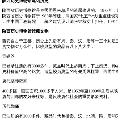
陕西历史博物馆建馆历史
陕西省历史博物馆是遵照周恩来总理的遗愿建设的。 1973年
陕西省历史博物馆于1983年筹建，属国家“七五”计划重点建
计由中国工程院院士、著名建筑设计师张锦秋女士担任。1991
陕西历史博物馆馆藏文物
西安自古帝王都，历史上先后有周、秦、汉、唐等十三个封建
贵文物37万余件。比较典型的藏品有以下八大类：
青铜器
已登录注册的有3900多件。藏品时代上起商周，下止秦汉。
史料价值很高的铭文。造型较为典型的有先周凤柱斝、西周牛
唐代墓葬壁画
400多幅，画面面积1000多平方米。是1952年至1989
唐与四邻的友好来往等。是反映唐代社会的重要形象资料。
历代陶俑
已注册的有2000多件。藏品时代包括秦、汉、北朝、隋、唐