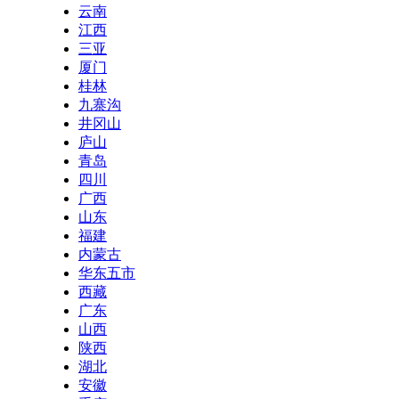
云南
江西
三亚
厦门
桂林
九寨沟
井冈山
庐山
青岛
四川
广西
山东
福建
内蒙古
华东五市
西藏
广东
山西
陕西
湖北
安徽