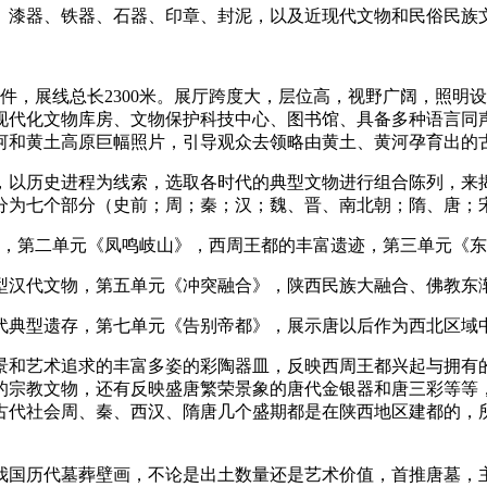
、漆器、铁器、石器、印章、封泥，以及近现代文物和民俗民族
00多件，展线总长2300米。展厅跨度大，层位高，视野广阔，
现代化文物库房、文物保护科技中心、图书馆、具备多种语言同声
河和黄土高原巨幅照片，引导观众去领略由黄土、黄河孕育出的
放，以历史进程为线索，选取各时代的典型文物进行组合陈列，来揭
，分为七个部分（史前；周；秦；汉；魏、晋、南北朝；隋、唐；
存，第二单元《凤鸣岐山》，西周王都的丰富遗迹，第三单元《
型汉代文物，第五单元《冲突融合》，陕西民族大融合、佛教东
代典型遗存，第七单元《告别帝都》，展示唐以后作为西北区域
情景和艺术追求的丰富多姿的彩陶器皿，反映西周王都兴起与拥
宗教文物，还有反映盛唐繁荣景象的唐代金银器和唐三彩等等，
国古代社会周、秦、西汉、隋唐几个盛期都是在陕西地区建都的
米。我国历代墓葬壁画，不论是出土数量还是艺术价值，首推唐墓