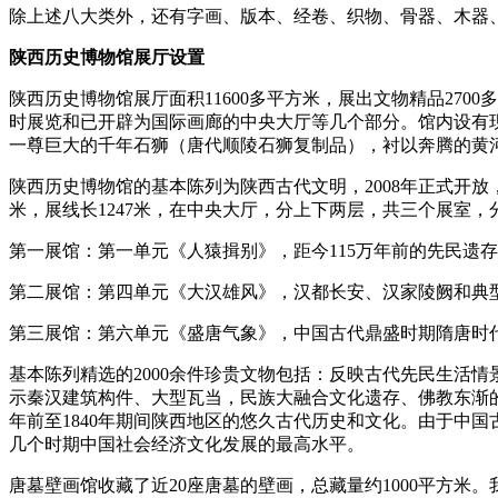
除上述八大类外，还有字画、版本、经卷、织物、骨器、木器
陕西历史博物馆展厅设置
陕西历史博物馆展厅面积11600多平方米，展出文物精品27
时展览和已开辟为国际画廊的中央大厅等几个部分。馆内设有
一尊巨大的千年石狮（唐代顺陵石狮复制品），衬以奔腾的黄
陕西历史博物馆的基本陈列为陕西古代文明，2008年正式开
米，展线长1247米，在中央大厅，分上下两层，共三个展室
第一展馆：第一单元《人猿揖别》，距今115万年前的先民遗
第二展馆：第四单元《大汉雄风》，汉都长安、汉家陵阙和典
第三展馆：第六单元《盛唐气象》，中国古代鼎盛时期隋唐时
基本陈列精选的2000余件珍贵文物包括：反映古代先民生活
示秦汉建筑构件、大型瓦当，民族大融合文化遗存、佛教东渐的
年前至1840年期间陕西地区的悠久古代历史和文化。由于中
几个时期中国社会经济文化发展的最高水平。
唐墓壁画馆收藏了近20座唐墓的壁画，总藏量约1000平方