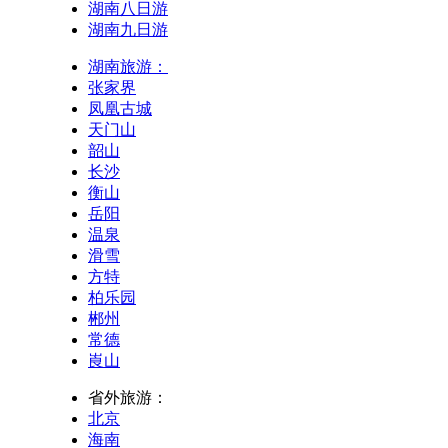
湖南八日游
湖南九日游
湖南旅游：
张家界
凤凰古城
天门山
韶山
长沙
衡山
岳阳
温泉
滑雪
方特
柏乐园
郴州
常德
崀山
省外旅游：
北京
海南