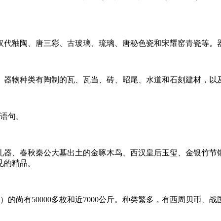
、汉代釉陶、唐三彩、古玻璃、琉璃、唐秘色瓷和宋耀窑青瓷等
清。器物种类有陶制的瓦、瓦当、砖、昭尾、水道和石刻建材，以
祥语句。
制礼器、春秋秦公大墓出土的金啄木鸟、西汉皇后玉玺、金银竹节铜
见的精品。
内）的尚有50000多枚和近7000公斤。种类繁多，有西周贝币