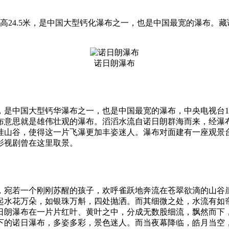
0米，高24.5米，是中国大型钙化瀑布之一，也是中国最宽的瀑
诺日朗瀑布
00米，是中国大型钙华瀑布之一，也是中国最宽的瀑布，中央电视
布意思就是雄伟壮观的瀑布。滔滔水流自诺日朗群海而来，经瀑
挂山谷，使得这一片飞瀑更加丰姿迷人。瀑布对面建有一座观景
影视剧曾在这里取景。
，宛若一个刚刚苏醒的孩子，欢呼雀跃地奔流在苍翠欲滴的山谷
起水花万朵，如银珠万斛，四处抛洒。而其细微之处，水流有如
日朗瀑布在一片片红叶、黄叶之中，分成无数股细流，飘然而下
下的诺日瀑布，多姿多彩，景色迷人。而当夜幕降临，皓月当空