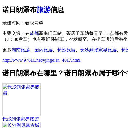
诺日朗瀑布
旅游
信息
最佳时间：春秋两季
主要交通：在
成都
新南门车站、茶店子车站每天早上8点都有发
（7：30发车）也有夜班卧铺车，夕发朝至。在坐车进沟后乘
更多
湖南旅游
、
国内旅游
、
长沙旅游
、
长沙到张家界旅游
、
长
http://www.97616.net/vjingdian_4017.html
诺日朗瀑布在哪里？诺日朗瀑布属于哪个
长沙到张家界旅游