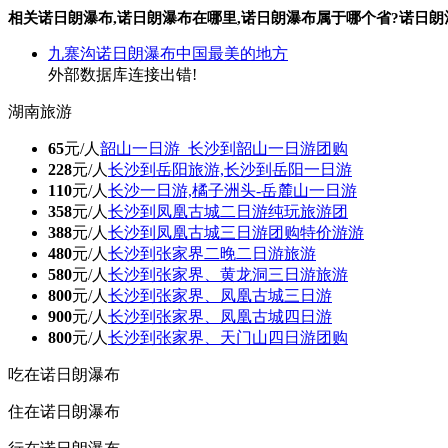
相关诺日朗瀑布,诺日朗瀑布在哪里,诺日朗瀑布属于哪个省?诺日
九寨沟诺日朗瀑布中国最美的地方
外部数据库连接出错!
湖南旅游
65
元/人
韶山一日游_长沙到韶山一日游团购
228
元/人
长沙到岳阳旅游,长沙到岳阳一日游
110
元/人
长沙一日游,橘子洲头-岳麓山一日游
358
元/人
长沙到凤凰古城二日游纯玩旅游团
388
元/人
长沙到凤凰古城三日游团购特价游游
480
元/人
长沙到张家界二晚二日游旅游
580
元/人
长沙到张家界、黄龙洞三日游旅游
800
元/人
长沙到张家界、凤凰古城三日游
900
元/人
长沙到张家界、凤凰古城四日游
800
元/人
长沙到张家界、天门山四日游团购
吃在诺日朗瀑布
住在诺日朗瀑布