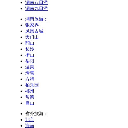
湖南八日游
湖南九日游
湖南旅游：
张家界
凤凰古城
天门山
韶山
长沙
衡山
岳阳
温泉
滑雪
方特
柏乐园
郴州
常德
崀山
省外旅游：
北京
海南