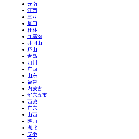
云南
江西
三亚
厦门
桂林
九寨沟
井冈山
庐山
青岛
四川
广西
山东
福建
内蒙古
华东五市
西藏
广东
山西
陕西
湖北
安徽