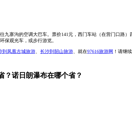
往九寨沟的空调大巴车。票价141元，西门车站（在营门口路）
坐环保观光车，或步行游览。
沙到凤凰古城旅游
、
长沙到韶山旅游
、就在
97616旅游网
！请继续
省？诺日朗瀑布在哪个省？