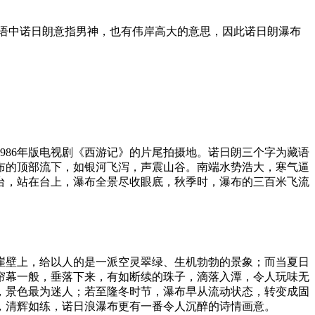
布。藏语中诺日朗意指男神，也有伟岸高大的意思，因此诺日朗瀑布
台1986年版电视剧《西游记》的片尾拍摄地。诺日朗三个字为藏语
布的顶部流下，如银河飞泻，声震山谷。南端水势浩大，寒气逼
台，站在台上，瀑布全景尽收眼底，秋季时，瀑布的三百米飞流
崖壁上，给以人的是一派空灵翠绿、生机勃勃的景象；而当夏日
帘幕一般，垂落下来，有如断续的珠子，滴落入潭，令人玩味无
，景色最为迷人；若至隆冬时节，瀑布早从流动状态，转变成固
，清辉如练，诺日浪瀑布更有一番令人沉醉的诗情画意。