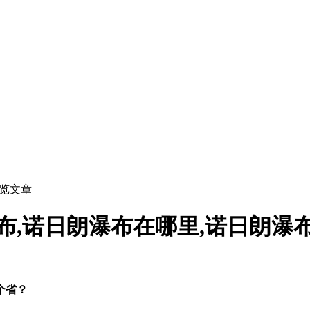
浏览文章
布,诺日朗瀑布在哪里,诺日朗瀑
个省？