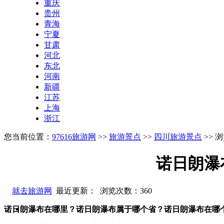
重庆
贵州
青海
宁夏
甘肃
河北
东北
河南
新疆
江苏
上海
浙江
您当前位置：
97616旅游网
>>
旅游景点
>>
四川旅游景点
>> 
诺日朗瀑
就去旅游网
最近更新： 浏览次数：
360
诺日朗瀑布在哪里？诺日朗瀑布属于哪个省？诺日朗瀑布在哪