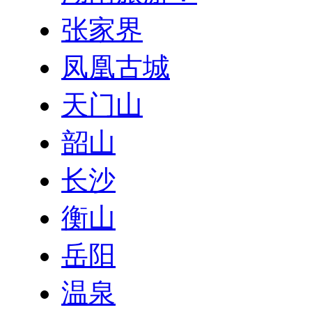
张家界
凤凰古城
天门山
韶山
长沙
衡山
岳阳
温泉