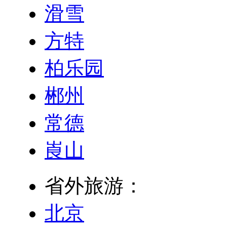
滑雪
方特
柏乐园
郴州
常德
崀山
省外旅游：
北京