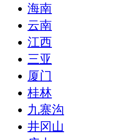
海南
云南
江西
三亚
厦门
桂林
九寨沟
井冈山