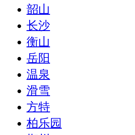
韶山
长沙
衡山
岳阳
温泉
滑雪
方特
柏乐园