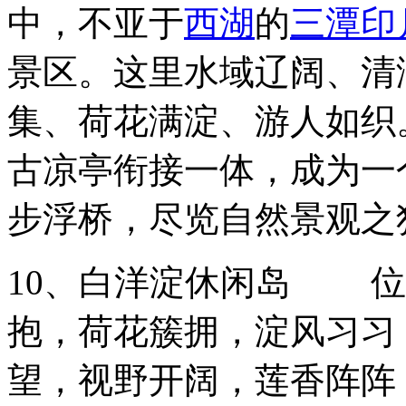
中，不亚于
西湖
的
三潭印
景区。这里水域辽阔、清
集、荷花满淀、游人如织
古凉亭衔接一体，成为一
步浮桥，尽览自然景观之
10、白洋淀休闲岛 位
抱，荷花簇拥，淀风习习
望，视野开阔，莲香阵阵