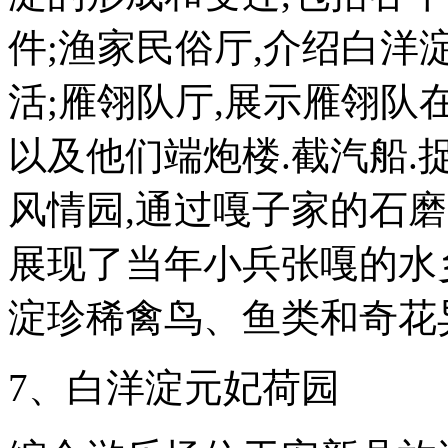
件;渔家民俗厅,介绍白洋
活;雁翎队厅,展示雁翎队
以及他们端炮楼.截汽船.
风情园,通过嘎子家的石磨
展现了当年小兵张嘎的水
淀珍稀禽鸟、鱼类和奇花
7、白洋淀元妃荷园