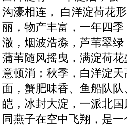
沟濠相连， 白洋淀荷花
丽，物产丰富，一年四季
澈，烟波浩淼，芦苇翠绿
蒲苇随风摇曳，满淀荷花
意顿消；秋季，白洋淀天
面，蟹肥味香、鱼船队队
皑，冰封大淀，一派北国
同燕子在空中飞翔，是一