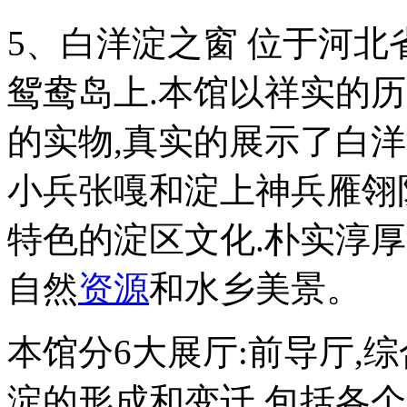
5、白洋淀之窗 位于河
鸳鸯岛上.本馆以祥实的
的实物,真实的展示了白
小兵张嘎和淀上神兵雁翎
特色的淀区文化.朴实淳
自然
资源
和水乡美景。
本馆分6大展厅:前导厅,
淀的形成和变迁,包括各