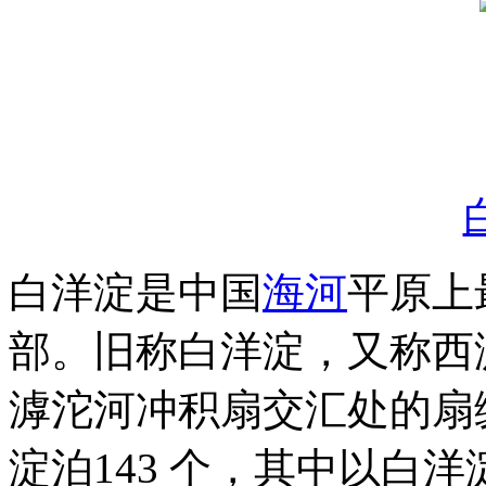
白洋淀是中国
海河
平原上
部。旧称白洋淀，又称西
滹沱河冲积扇交汇处的扇
淀泊143 个，其中以白