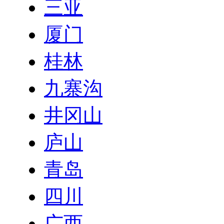
三亚
厦门
桂林
九寨沟
井冈山
庐山
青岛
四川
广西