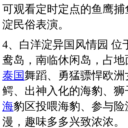
可观看定时定点的鱼鹰捕
淀民俗表演。
4、白洋淀异国风情园 
鸯岛，南临休闲岛，占地
泰国
舞蹈、勇猛骠悍欧洲
鳄、出神入化的海豹、狮
海
豹区投喂海豹、参与险
漫，趣味多多兴致浓浓。