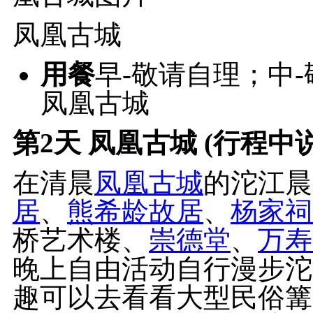
凤凰古城
用餐
早-敬请自理；中
凤凰古城
第2天
凤凰古城 (行程中
在清晨
凤凰古城
的沱江晨
居
、
熊希龄故居
、
杨家祠
桥艺术楼、
崇德堂
、
万寿
晚上自由活动自行漫步沱
趣可以去看看大型民俗篝