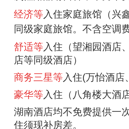
经济
等
入住家庭旅馆（兴
同级
家庭旅馆
。不含空调
舒适
等
入住（望湘园
酒店
店
等同级酒店）
商务三星
等
入住(万怡
酒店
豪华
等
入住（八角楼
大
酒
湖南酒店均不免费提供一
住须现补房差。