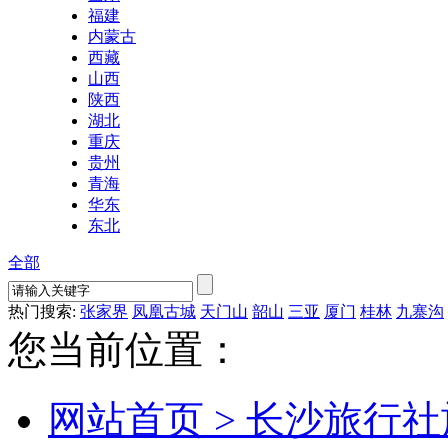
福建
内蒙古
西藏
山西
陕西
湖北
重庆
贵州
青海
华东
东北
全部
热门搜索:
张家界
凤凰古城
天门山
韶山
三亚
厦门
桂林
九寨沟
您当前位置：
网站首页 >
长沙旅行社