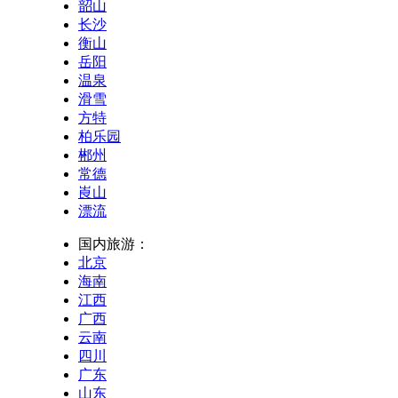
韶山
长沙
衡山
岳阳
温泉
滑雪
方特
柏乐园
郴州
常德
崀山
漂流
国内旅游：
北京
海南
江西
广西
云南
四川
广东
山东