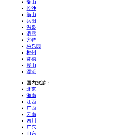
韶山
长沙
衡山
岳阳
温泉
滑雪
方特
柏乐园
郴州
常德
崀山
漂流
国内旅游：
北京
海南
江西
广西
云南
四川
广东
山东