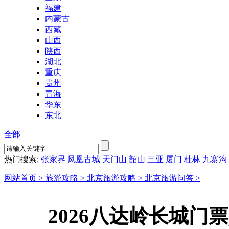
福建
内蒙古
西藏
山西
陕西
湖北
重庆
贵州
青海
华东
东北
全部
热门搜索:
张家界
凤凰古城
天门山
韶山
三亚
厦门
桂林
九寨沟
网站首页 >
旅游攻略 >
北京旅游攻略 >
北京旅游问答 >
2026八达岭长城门