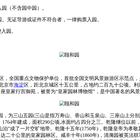
入园（不含园中园）。
园。无证导游或证件不符合者，一律购票入园。
费入园。
AAAA级旅游景区，全国重点文物保护单位，首批全国文明风景旅游区
北京市
海淀
区，距北京城区十五公里，占地约二百九十公顷。利
座皇家行宫御苑，被誉为“皇家园林博物馆”，是中国著名的风
，前身清漪园，为三山五园(三山是指万寿山、香山和玉泉山。三座山
年，1764年建成，面积290公顷,水面约占四分之三。乾隆继位
泊”成了一片空旷地带。乾隆十五年(1750年)，乾隆皇帝为孝
二十公里的皇家园林区。咸丰十年(1860年)，清漪园被英法联军