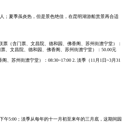
宜人；夏季虽炎热，但是景色绝佳，在昆明湖游船赏景再合适
.00元 联票（含门票、文昌院、德和园、佛香阁、苏州街澹宁堂）：
元 联票（含门票、文昌院、德和园、佛香阁、苏州街澹宁堂）：50.00元
、苏州街澹宁堂）：08:30~17:00 2. 淡季（11月1日~3月31
下午5:00；淡季从每年的十一月初至来年的三月底，这期间园