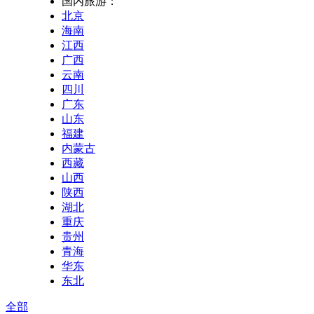
国内旅游：
北京
海南
江西
广西
云南
四川
广东
山东
福建
内蒙古
西藏
山西
陕西
湖北
重庆
贵州
青海
华东
东北
全部