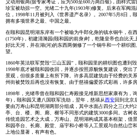
义动用银两(据专家考证，应为500至600万两白银)，由样
珍宝被劫掠一空。光绪二十九年(1903年)修复。后来在军阀
位，1998年11月被列入《世界遗产名录》。2007年5月
拥有多项世界之最、中国之最。
在颐和园昆明湖东岸有一个被喻为牛郎化身的镇水铜牛，在
(1750年)，初建清漪园(颐和园的前身)时，乾隆皇帝也
好比天河，并在湖(河)的东西两侧修了一个铜牛和一个耕织图
望。
1860年英法联军焚毁“三山五园”，颐和园里的耕织图也遭
1998年底才被颐和园收回，并逐步按照原貌恢复建设，突
景观，但很多质量上有所下降。许多高层建筑由于经费的关
州街被焚毁后再也没有恢复。由于慈禧偏爱苏式彩画，许多
1898年，光绪帝曾在颐和园仁寿殿接见维新思想家康有为，
年)，颐和园又遭八国联军洗劫，翌年，慈禧从
西安
回到北京后
要由万寿山和昆明湖两部分组成，其中水面占四分之三(大约22
亭、台、楼、阁、廊、榭等不同形式的建筑3000多间。古树
传统造园艺术之大成，万寿山、昆明湖构成其基本框架，借景
和园亭台、长廊、殿堂、庙宇和小桥等人工景观与自然山峦
上地位显著，有声有色。