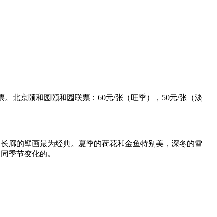
票。北京颐和园颐和园联票：60元/张（旺季），50元/张（淡
，长廊的壁画最为经典。夏季的荷花和金鱼特别美，深冬的雪
不同季节变化的。