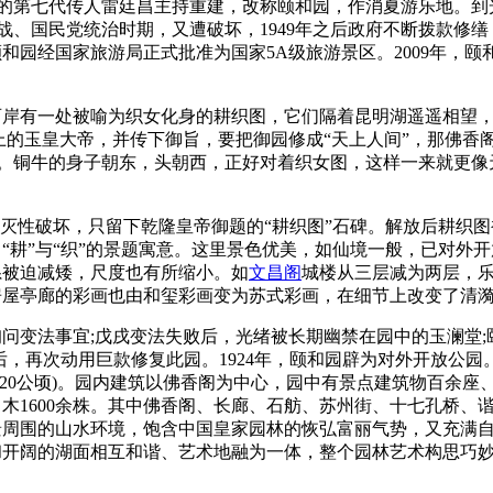
式雷的第七代传人雷廷昌主持重建，改称颐和园，作消夏游乐地。到光
混战、国民党统治时期，又遭破坏，1949年之后政府不断拨款修缮
8日，颐和园经国家旅游局正式批准为国家5A级旅游景区。2009
西岸有一处被喻为织女化身的耕织图，它们隔着昆明湖遥遥相望
自比天上的玉皇大帝，并传下御旨，要把御园修成“天上人间”，那
。铜牛的身子朝东，头朝西，正好对着织女图，这样一来就更像天
到毁灭性破坏，只留下乾隆皇帝御题的“耕织图”石碑。解放后耕
出了“耕”与“织”的景题寓意。这里景色优美，如仙境一般，已
系被迫减矮，尺度也有所缩小。如
文昌阁
城楼从三层减为两层，
房屋亭廊的彩画也由和玺彩画变为苏式彩画，在细节上改变了清
询问变法事宜;戊戌变法失败后，光绪被长期幽禁在园中的玉澜堂;颐
，再次动用巨款修复此园。1924年，颐和园辟为对外开放公园。颐
0公顷)。园内建筑以佛香阁为中心，园中有景点建筑物百余座、大小
名木1600余株。其中佛香阁、长廊、石舫、苏州街、十七孔桥
周围的山水环境，饱含中国皇家园林的恢弘富丽气势，又充满自
和开阔的湖面相互和谐、艺术地融为一体，整个园林艺术构思巧