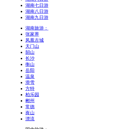
湖南七日游
湖南八日游
湖南九日游
湖南旅游：
张家界
凤凰古城
天门山
韶山
长沙
衡山
岳阳
温泉
滑雪
方特
柏乐园
郴州
常德
崀山
漂流