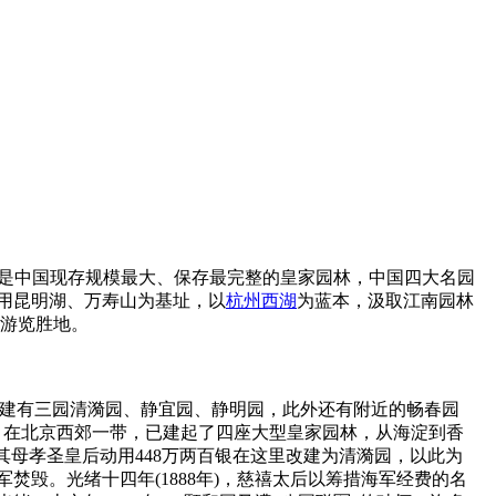
示范点，是中国现存规模最大、保存最完整的皇家园林，中国四大名园
用昆明湖、万寿山为基址，以
杭州
西湖
为蓝本，汲取江南园林
景游览胜地。
上分别建有三园清漪园、静宜园、静明园，此外还有附近的畅春园
以前，在北京西郊一带，已建起了四座大型皇家园林，从海淀到香
敬其母孝圣皇后动用448万两百银在这里改建为清漪园，以此为
焚毁。光绪十四年(1888年)，慈禧太后以筹措海军经费的名