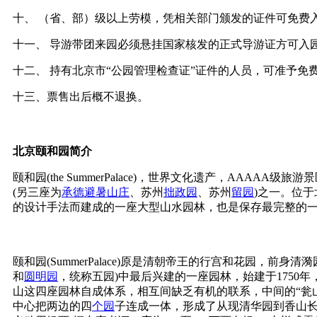
十、 （省、部）级以上劳模，凭相关部门颁发的证件可免费
十一、 导游带团来园必须悬挂国家核发的正式导游证方可入
十二、 持有北京市“公园管理检查证”证件的人员，可准予免
十三、票售出后概不退换。
北京颐和园简介
颐和园(the SummerPalace)，世界文化遗产，A
(另三座为
承德
避暑山庄
、苏州
拙政园
、苏州
留园
)之一。位于
的设计手法而建成的一座大型山水园林，也是保存最完整的一
颐和园(SummerPalace)原是清朝帝王的行宫和花园
和
圆明园
，统称五园)中最后兴建的一座园林，始建于1750
山这四座园林自成体系，相互间缺乏有机的联系，中间的“瓮山
中心把两边的四
个园
子连成一体，形成了从现清华园到香山长达