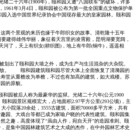
绪二十六年(1900年)，颐和园又遭“八国联军”的破坏，许多
，1961年3月4日，颐和园被公布为第一批全国重点文物保护单
年，颐和园入选中国世界纪录协会中国现存最大的皇家园林。颐和园
，这两个景观的来历也缘于牛郎织女的故事。清乾隆十五年
佛香阁要建得雄伟华丽，象征着天宫里的凌霄殿，昆明湖要宽阔，
河了，天上有织女(耕织图)，地上有牛郎(铜牛)，遥遥相
织图被划出了颐和园大墙之外，成为生产与生活混杂的大杂院。
对外开放。 颐和园建筑颐和园尽管大体上全面恢复了清漪园的
乐寿堂从重檐改为单檐，不过也有加高的建筑，如大戏楼。苏
漪园的原貌。
和园被后人称为最豪华的监狱。光绪二十六年(公元1900
和园景区规模宏大，占地面积2.97平方公里(293公顷)，主
院落20余处，3555古建筑，面积70000多平方米，共有
、谐趣园、大戏台等都已成为家喻户晓的代表性建筑。颐和园集
然之趣，高度体现了“虽由人作，宛自天开”的造园准则。颐
妙，是集中国园林建筑艺术之大成的杰作，在中外园林艺术史