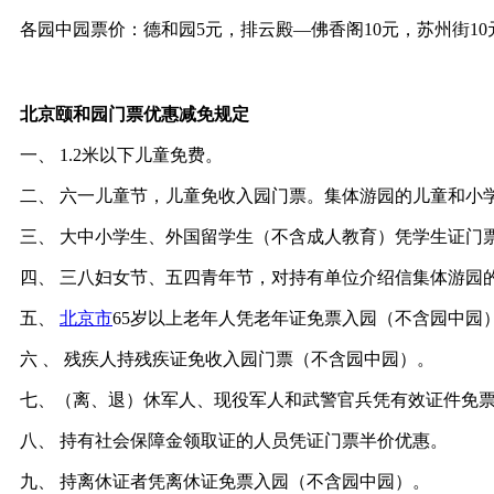
各园中园票价：德和园5元，排云殿—佛香阁10元，苏州街10
北京颐和园
门票优惠减免规定
一、 1.2米以下儿童免费。
二、 六一儿童节，儿童免收入园门票。集体游园的儿童和小
三、 大中小学生、外国留学生（不含成人教育）凭学生证门
四、 三八妇女节、五四青年节，对持有单位介绍信集体游园
五、
北京市
65岁以上老年人凭老年证免票入园（不含园中园
六 、 残疾人持残疾证免收入园门票（不含园中园）。
七、（离、退）休军人、现役军人和武警官兵凭有效证件免
八、 持有社会保障金领取证的人员凭证门票半价优惠。
九、 持离休证者凭离休证免票入园（不含园中园）。