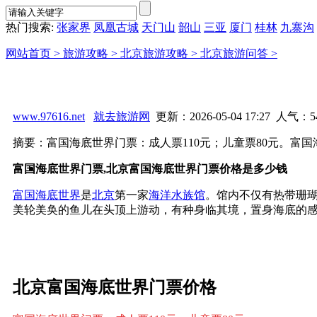
热门搜索:
张家界
凤凰古城
天门山
韶山
三亚
厦门
桂林
九寨沟
网站首页 >
旅游攻略 >
北京旅游攻略 >
北京旅游问答 >
www.97616.net
就去旅游网
更新：2026-05-04 17:27 人气：
5
摘要：富国海底世界门票：成人票110元；儿童票80元。富国
富国海底世界门票,北京富国海底世界门票价格是多少钱
富国海底世界
是
北京
第一家
海洋水族馆
。馆内不仅有热带珊
美轮美奂的鱼儿在头顶上游动，有种身临其境，置身海底的
北京富国海底世界门票价格