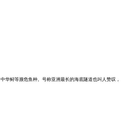
、中华鲟等濒危鱼种。号称亚洲最长的海底隧道也叫人赞叹，