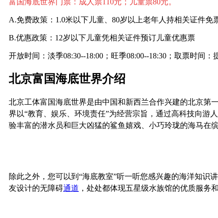
富国海底世界门票：成人票110元；儿童票80元。
A.免费政策：1.0米以下儿童、80岁以上老年人持相关证件免
B.优惠政策：12岁以下儿童凭相关证件预订儿童优惠票
开放时间：淡季08:30--18:00；旺季08:00--18:30；取票
北京
富国海底世界
介绍
北京工体富国海底世界是由中国和新西兰合作兴建的北京第一
界以“教育、娱乐、环境责任”为经营宗旨，通过高科技向游人
验丰富的潜水员和巨大凶猛的鲨鱼嬉戏、小巧玲珑的海马在缤纷的珊
除此之外，您可以到“海底教室”听一听您感兴趣的海洋知识讲座
友设计的无障碍
通道
，处处都体现五星级水族馆的优质服