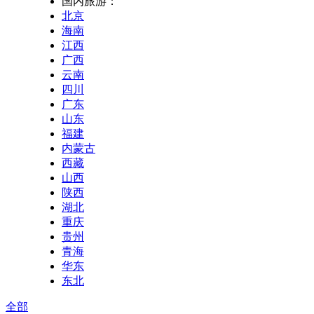
国内旅游：
北京
海南
江西
广西
云南
四川
广东
山东
福建
内蒙古
西藏
山西
陕西
湖北
重庆
贵州
青海
华东
东北
全部