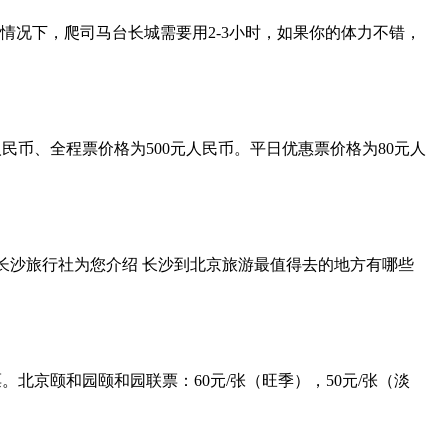
般情况下，爬司马台长城需要用2-3小时，如果你的体力不错，
民币、全程票价格为500元人民币。平日优惠票价格为80元人
长沙旅行社为您介绍 长沙到北京旅游最值得去的地方有哪些
。北京颐和园颐和园联票：60元/张（旺季），50元/张（淡