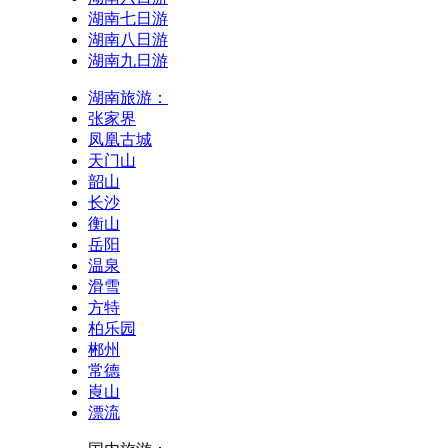
湖南七日游
湖南八日游
湖南九日游
湖南旅游：
张家界
凤凰古城
天门山
韶山
长沙
衡山
岳阳
温泉
滑雪
方特
柏乐园
郴州
常德
崀山
漂流