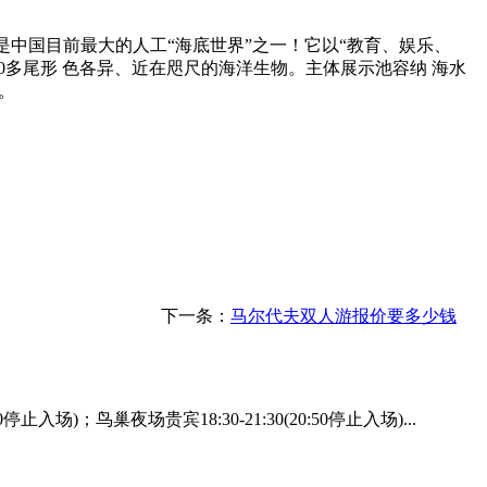
中国目前最大的人工“海底世界”之一！它以“教育、娱乐、
0多尾形 色各异、近在咫尺的海洋生物。主体展示池容纳 海水
。
下一条：
马尔代夫双人游报价要多少钱
)；鸟巢夜场贵宾18:30-21:30(20:50停止入场)...