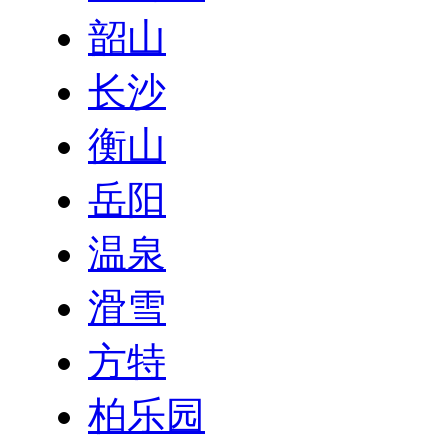
韶山
长沙
衡山
岳阳
温泉
滑雪
方特
柏乐园