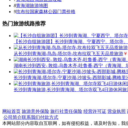
8
青海湖旅游地图
9
坎布拉国家森林公园门票价格
热门旅游线路推荐
【长沙自组旅游团】长沙到青海湖、宁夏西宁、塔尔寺、
从长沙到青海湖-鸟岛-塔尔寺-坎布拉双飞五天品质旅游
￥
湖南长沙到西安- 敦煌-乌鲁木齐-吐鲁番-西宁（青海湖、
长沙到青海湖-塔尔寺-宁夏沙湖-沙坡头-西部影城-腾格里
长沙到青海旅游,长沙到青海湖、塔尔寺双飞4日游休闲旅
网站首页
旅游意外保险
旅行社责任保险
经营许可证
营业执照
公司简介
联系我们
付款方式
本网站部分内容取自互联网，如有侵犯权益，请及时告知，我们将在