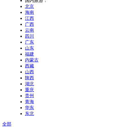
国内旅游：
北京
海南
江西
广西
云南
四川
广东
山东
福建
内蒙古
西藏
山西
陕西
湖北
重庆
贵州
青海
华东
东北
全部