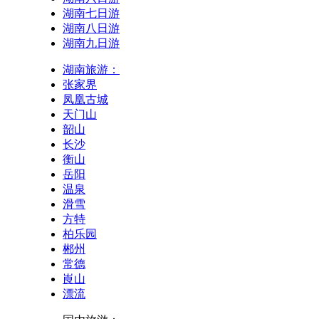
湖南七日游
湖南八日游
湖南九日游
湖南旅游：
张家界
凤凰古城
天门山
韶山
长沙
衡山
岳阳
温泉
滑雪
方特
柏乐园
郴州
常德
崀山
漂流