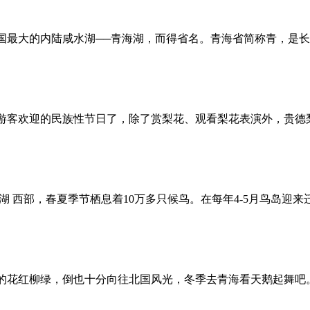
最大的内陆咸水湖──青海湖，而得省名。青海省简称青，是长
游客欢迎的民族性节日了，除了赏梨花、观看梨花表演外，贵德
湖 西部，春夏季节栖息着10万多只候鸟。在每年4-5月鸟岛迎
的花红柳绿，倒也十分向往北国风光，冬季去青海看天鹅起舞吧