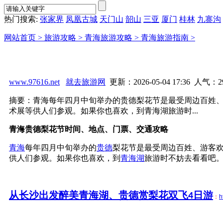
热门搜索:
张家界
凤凰古城
天门山
韶山
三亚
厦门
桂林
九寨沟
网站首页 >
旅游攻略 >
青海旅游攻略 >
青海旅游指南 >
www.97616.net
就去旅游网
更新：2026-05-04 17:36 人气：
2
摘要：青海每年四月中旬举办的贵德梨花节是最受周边百姓
术展等供人们参观。如果你也喜欢，到青海湖旅游时...
青海贵德梨花节时间、地点、门票、交通攻略
青海
每年四月中旬举办的
贵德
梨花节是最受周边百姓、游客
供人们参观。如果你也喜欢，到
青海湖
旅游时不妨去看看吧。
从长沙出发醉美青海湖、贵德赏梨花双飞4日游
：
h