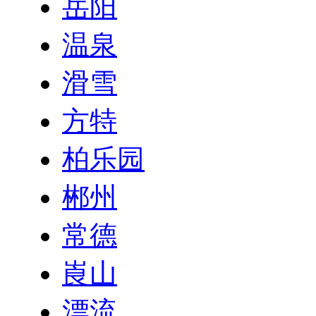
岳阳
温泉
滑雪
方特
柏乐园
郴州
常德
崀山
漂流