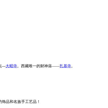
点
---
大昭寺
。西藏唯一的财神庙——
扎基寺
。
的饰品和名族手工艺品！