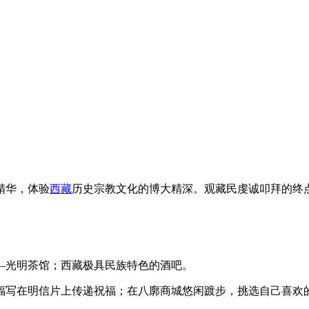
精华，体验
西藏
历史宗教文化的博大精深。观藏民虔诚叩拜的终
—光明茶馆；西藏极具民族特色的酒吧。
福写在明信片上传递祝福；在八廓商城悠闲踱步，挑选自己喜欢