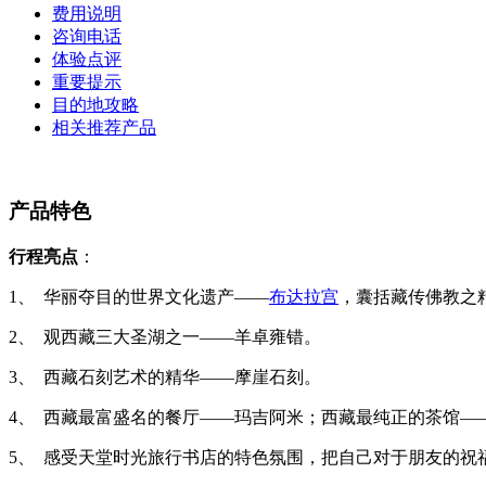
费用说明
咨询电话
体验点评
重要提示
目的地攻略
相关推荐产品
产品特色
行程亮点
：
1
、
华丽夺目的世界文化遗产——
布达拉宫
，囊括藏传佛教之
2
、
观西藏三大圣湖之一——羊卓雍错。
3
、
西藏石刻艺术的精华——摩崖石刻。
4
、
西藏最富盛名的餐厅——玛吉阿米；西藏最纯正的茶馆—
5
、
感受天堂时光旅行书店的特色氛围，把自己对于朋友的祝