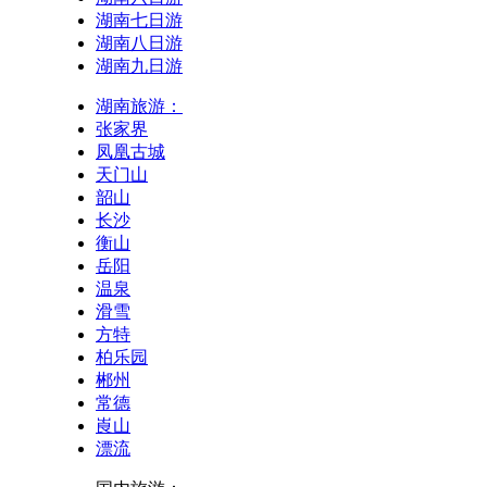
湖南七日游
湖南八日游
湖南九日游
湖南旅游：
张家界
凤凰古城
天门山
韶山
长沙
衡山
岳阳
温泉
滑雪
方特
柏乐园
郴州
常德
崀山
漂流