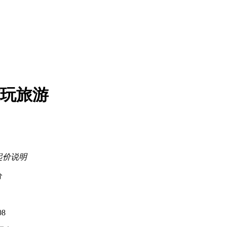
纯玩旅游
起价说明
分
08