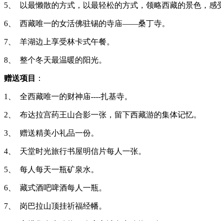
5
、
以最懒散的方式，以最轻松的方式，领略西藏的景色，感
6
、
西藏唯一的女活佛驻锡的寺庙——桑丁寺。
7
、
羊湖边上享受林卡式午餐。
8
、
整个冬天最温暖的阳光。
赠送项目
：
1
、
全西藏唯一的财神庙
----
扎基寺。
2
、
布达拉宫药王山合影一张，留下西藏游的集体记忆。
3
、
赠送精美小礼品一份。
4
、
天堂时光旅行书屋明信片每人一张。
5
、
每人每天一瓶矿泉水。
6
、
藏式酒吧啤酒每人一瓶。
7
、
岗巴拉山顶挂祈福经幡。