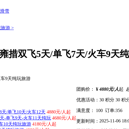
滑雪
旅游 >
雍措双飞5天/单飞7天/火车9天
团购价：
¥
4880元/人
起
优惠活动：
30 积分
30 积
满意度：
100
订单:
356
/单飞10天/火车12天
4880元/人起
-单飞9天-火车11天纯玩
4680元/人起
2025-11-06 18:
更新时间：
车10天纯玩旅游
4180元/人起