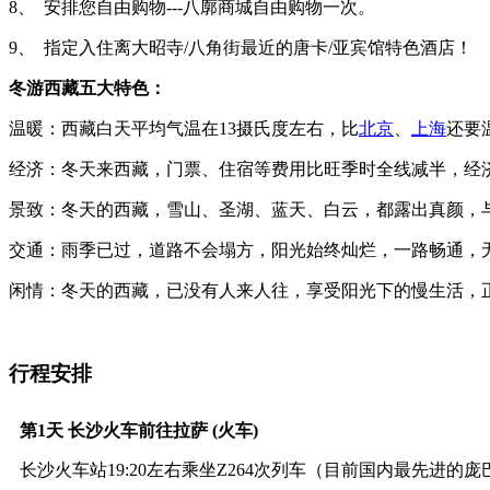
8
、
安排您自由购物
---
八廓商城自由购物一次。
9
、
指定入住离大昭寺
/
八角街最近的唐卡
/
亚宾馆特色酒店！
冬游西藏五大特色：
温暖：西藏白天平均气温在
13
摄氏度左右，比
北京
、
上海
还要
经济：冬天来西藏，门票、住宿等费用比旺季时全线减半，经
景致：冬天的西藏，雪山、圣湖、蓝天、白云，都露出真颜，
交通：雨季已过，道路不会塌方，阳光始终灿烂，一路畅通，
闲情：冬天的西藏，已没有人来人往，享受阳光下的慢生活，
行程安排
第1天
长沙火车前往拉萨 (火车)
长沙火车站19:20左右乘坐Z264次列车（目前国内最先进