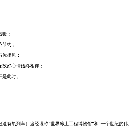
温暖；
济节约；
与你相见；
无敌好心情始终相伴；
正是此时。
的庞巴迪有氧列车）途经堪称“世界冻土工程博物馆”和“一个世纪的