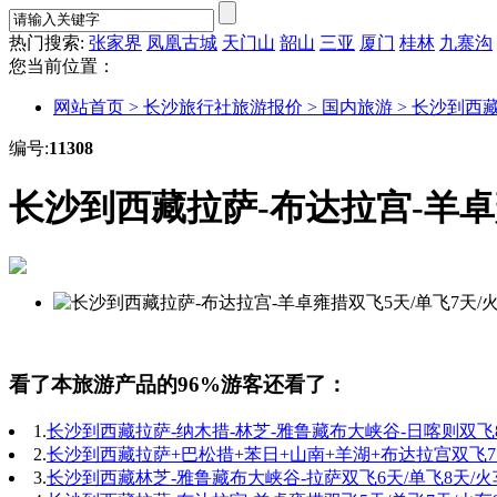
热门搜索:
张家界
凤凰古城
天门山
韶山
三亚
厦门
桂林
九寨沟
您当前位置：
网站首页 >
长沙旅行社旅游报价 >
国内旅游 >
长沙到西藏
编号:
11308
长沙到西藏拉萨-布达拉宫-羊卓
看了本旅游产品的96%游客还看了：
1.
长沙到西藏拉萨-纳木措-林芝-雅鲁藏布大峡谷-日喀则双飞8天
2.
长沙到西藏拉萨+巴松措+苯日+山南+羊湖+布达拉宫双飞7天
3.
长沙到西藏林芝-雅鲁藏布大峡谷-拉萨双飞6天/单飞8天/火