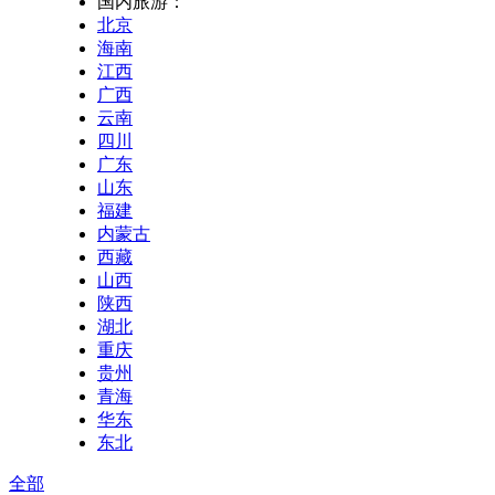
国内旅游：
北京
海南
江西
广西
云南
四川
广东
山东
福建
内蒙古
西藏
山西
陕西
湖北
重庆
贵州
青海
华东
东北
全部