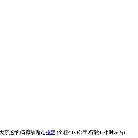
伟大穿越”的青藏铁路赴
拉萨
(全程4373公里,行驶48小时左右)