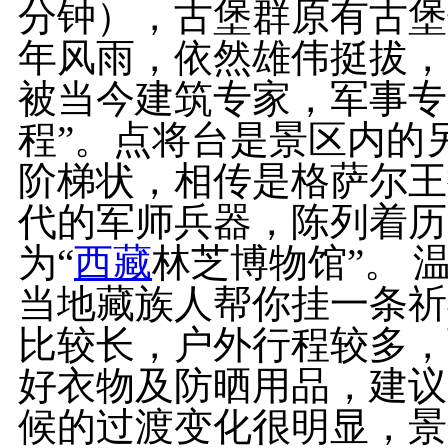
分钟），古堡群原有古堡
年风雨，依然雄伟挺拔，
被当今建筑专家，军事专
程”。点将台是景区内的
阶梯状，相传是格萨尔王
代的军师兵器，陈列着历
为“
西藏
林芝博物馆”。 
当地藏族人帮你挂一条祈
比较长，户外行程较多，
好衣物及防晒用品，建议
候的过渡变化很明显，景