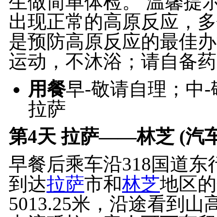
生做简单体检。 温馨提示
出现正常的高原反应，多
是预防高原反应的最佳办
运动，不沐浴；请自备药
用餐
早-敬请自理；中
拉萨
第4天
拉萨——林芝 (汽车
早餐后乘车沿318国道东
到达
拉萨
市和
林芝
地区的
5013.25米，沿途看