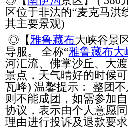
◎【
南伊沟
景区】 ( 5
区位于非法的“麦克马洪线
其主要景观)
◎【
雅鲁藏布
大峡谷景区
导服。 全称“
雅鲁藏布大
河汇流、佛掌沙丘、大渡
景点，天气晴好的时候可
瓦峰) 温馨提示： 整团
则不能成团，如需参加自
协议，表示由个人意愿同
理由进行投诉及退款要求