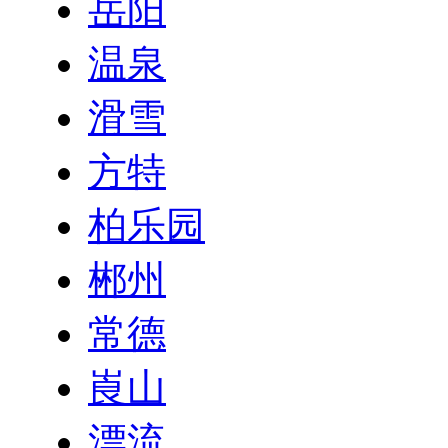
岳阳
温泉
滑雪
方特
柏乐园
郴州
常德
崀山
漂流