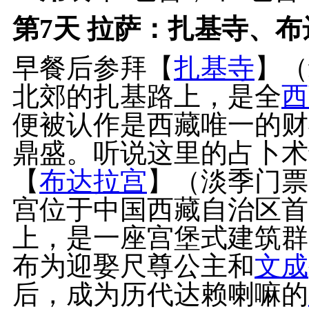
第7天
拉萨：扎基寺、布达
早餐后参拜【
扎基寺
】（
北郊的扎基路上，是全
西
便被认作是西藏唯一的财
鼎盛。听说这里的占卜术
【
布达拉宫
】（淡季门票
宫位于中国西藏自治区首
上，是一座宫堡式建筑群
布为迎娶尺尊公主和
文成
后，成为历代达赖喇嘛的