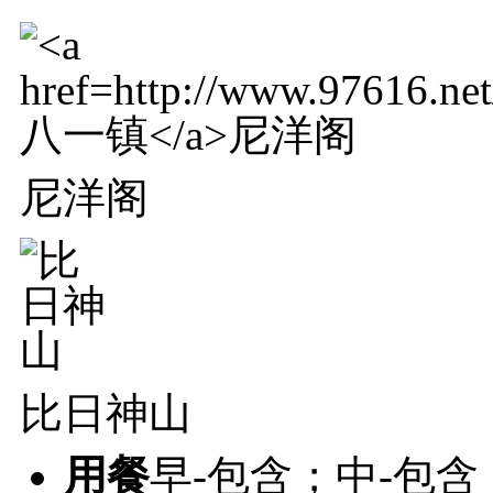
尼洋阁
比日神山
用餐
早-包含；中-包含