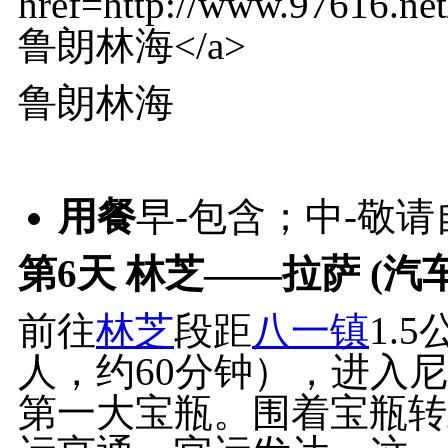
鲁朗林海
用餐
早-包含；中-敬
第6天
林芝——拉萨 (汽车
前往
林芝
段距
八一镇
1.
人，约60分钟），进入
第一大宝瓶。围着宝瓶转