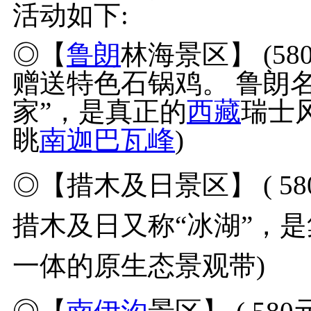
活动如下:
◎【
鲁朗
林海景区】 (5
赠送特色石锅鸡。 鲁朗名
家”，是真正的
西藏
瑞士
眺
南迦巴瓦峰
)
◎【措木及日景区】 ( 5
措木及日又称“冰湖”，
一体的原生态景观带)