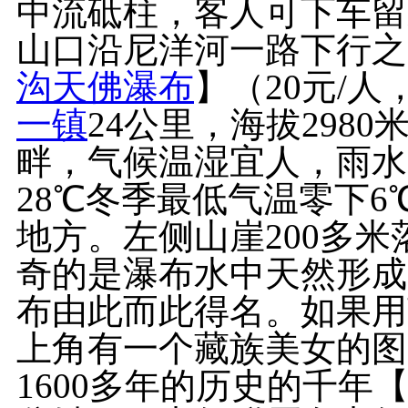
中流砥柱，客人可下车留
山口沿尼洋河一路下行之
沟天佛瀑布
】（20元/
一镇
24公里，海拔2980
畔，气候温湿宜人，雨水
28℃冬季最低气温零下
地方。左侧山崖200多
奇的是瀑布水中天然形成
布由此而此得名。如果用
上角有一个藏族美女的图
1600多年的历史的千年