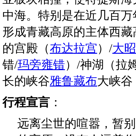
中海。特别是在近几百万
形成青藏高原的主体西藏
的宫殿（
布达拉宫
）/
大昭
错/
玛旁雍错
）/神湖（拉
长的峡谷
雅鲁藏布
大峡谷
行程宣言
：
远离尘世的喧嚣，暂别