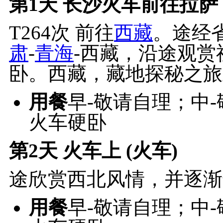
第1天
长沙火车前往拉萨 
T264次 前往
西藏
。途经
肃
-
青海
-西藏，沿途观赏
卧。西藏，藏地探秘之旅
用餐
早-敬请自理；中
火车硬卧
第2天
火车上 (火车)
途欣赏西北风情，并逐渐
用餐
早-敬请自理；中