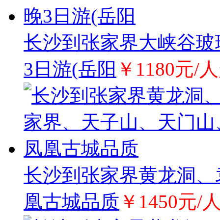
长沙到张家界大峡谷玻
3日游(岳阳
￥1180元/
长沙到张家界黄龙洞、
凰古城品质
￥1450元/