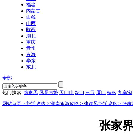
福建
内蒙古
西藏
山西
陕西
湖北
重庆
贵州
青海
华东
东北
全部
热门搜索:
张家界
凤凰古城
天门山
韶山
三亚
厦门
桂林
九寨沟
网站首页 >
旅游攻略 >
湖南旅游攻略 >
张家界旅游攻略 >
张家
张家