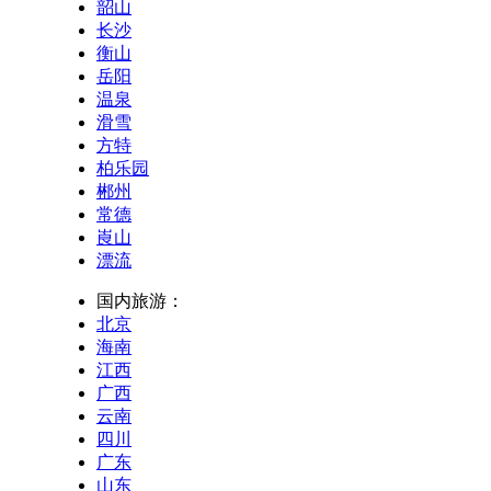
韶山
长沙
衡山
岳阳
温泉
滑雪
方特
柏乐园
郴州
常德
崀山
漂流
国内旅游：
北京
海南
江西
广西
云南
四川
广东
山东