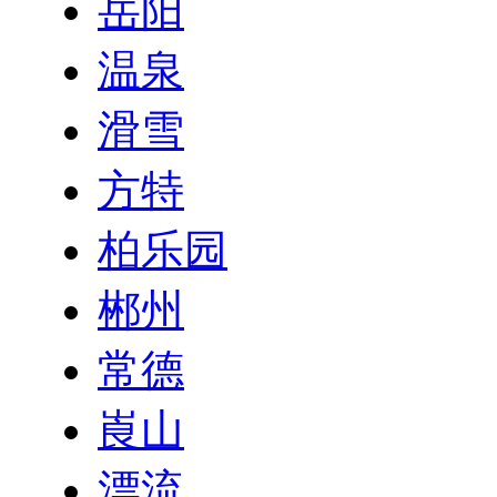
岳阳
温泉
滑雪
方特
柏乐园
郴州
常德
崀山
漂流