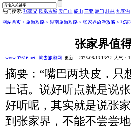
热门搜索:
张家界
凤凰古城
天门山
韶山
三亚
厦门
桂林
九寨沟
网站首页 >
旅游攻略 >
湖南旅游攻略 >
张家界旅游攻略 >
张家
张家界值
www.97616.net
就去旅游网
更新：2025-06-13 13:32 人气：
1
摘要：“嘴巴两块皮，只
土话。说好听点就是说张
好听呢，其实就是说张家
到张家界，不能不尝尝地