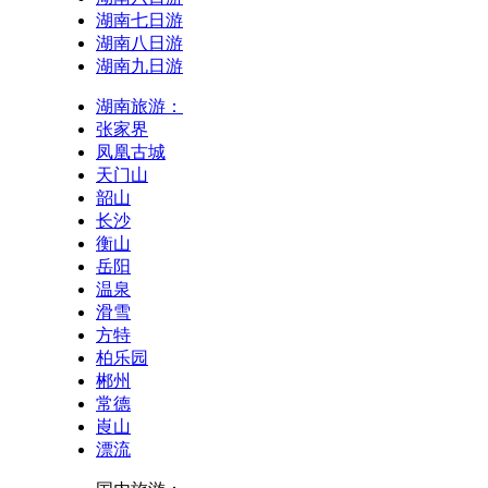
湖南七日游
湖南八日游
湖南九日游
湖南旅游：
张家界
凤凰古城
天门山
韶山
长沙
衡山
岳阳
温泉
滑雪
方特
柏乐园
郴州
常德
崀山
漂流