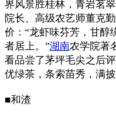
界风景胜桂林，青岩茗翠
院长、高级农艺师董克勤
价：“龙虾味芬芳，甘醇绕
者居上。”
湖南
农学院著
看品尝了茅坪毛尖之后评
优绿茶，条索苗秀，满披
■和渣