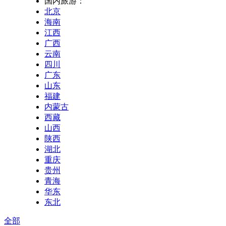
国内旅游：
北京
海南
江西
广西
云南
四川
广东
山东
福建
内蒙古
西藏
山西
陕西
湖北
重庆
贵州
青海
华东
东北
全部