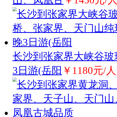
长沙到张家界大峡谷玻
3日游(岳阳
￥1180元/