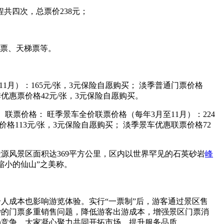
共四次，总票价238元；
道票、天梯票等。
月）：165元/张，3元保险自愿购买； 淡季普通门票价格
季优惠票价格42元/张，3元保险自愿购买。
联票价格： 旺季景车全价联票价格（每年3月至11月）：224
格113元/张，3元保险自愿购买； 淡季景车优惠联票价格72
源风景区面积达369平方公里，区内以世界罕见的石英砂岩
峰
缩小的仙山”之美称。
人成本也影响游览体验。实行“一票制”后，游客通过景区售
杂的门票多重销售问题，降低游客出游成本，增强景区门票消
场竞争，大家凝心聚力共同开拓市场，提升服务品质。