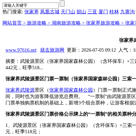
热门搜索:
张家界
凤凰古城
天门山
韶山
三亚
厦门
桂林
九寨沟
网站首页 >
旅游攻略 >
湖南旅游攻略 >
张家界旅游攻略 >
张家
张家界
www.97616.net
就去旅游网
更新：2026-07-05 09:12 人气：
1
摘要：武陵源景区（张家界国家森林公园）（含环保车）+三
442元，旺季518...
张家界武陵源景区门票一票制（张家界国家森林公园）三索
张家界
武陵源
景区（
张家界国家森林公园
）门票一票制正式施
间，同时也为游客降低游览总费用。 “一票制”由武陵源景区
门票单独购票机制的基础上，新增3个组合票种，让游客根据
张家界武陵源景区门票价格公示牌上的“一票制”的相关票种分
1、武陵源景区（张家界国家森林公园）（含环保车）+三索
元，旺季518元；