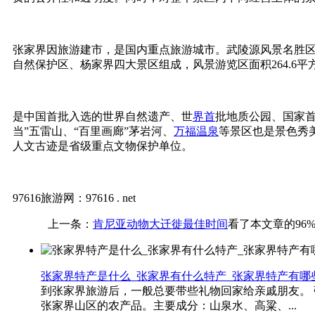
张家界因旅游建市，是国内重点旅游城市。武陵源风景名胜
自然保护区、杨家界四大景区组成，风景游览区面积264.6平
是中国首批入选的世界自然遗产、世
界首
批地质公园、国家首
当”五雷山、“百里画廊”茅岩河、
万福温泉
等景区也是景色秀
人文古迹是省级重点文物保护单位。
97616旅游网：97616 . net
上一条：
肯尼亚动物大迁徙最佳时间
看了本文章的96
张家界特产是什么_张家界有什么特产_张家界特产有哪
到张家界旅游后，一般总要带些礼物回家给亲戚朋友。 
张家界山区的农产品。主要成分：山泉水、高粱、...