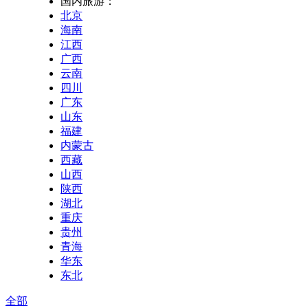
国内旅游：
北京
海南
江西
广西
云南
四川
广东
山东
福建
内蒙古
西藏
山西
陕西
湖北
重庆
贵州
青海
华东
东北
全部