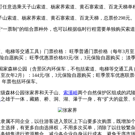
可任意选乘天子山索道、杨家界索道、黄石寨索道、百龙天梯单程
子山索道、杨家界索道、黄石寨索道、百龙天梯，总票价298元。
“一票制”的组合票种外，也可以根据临时行程需要单独购买索
电梯等交通工具）门票价格： 旺季普通门票价格（每年3月至11
保险自愿购买； 旺季优惠票价格83元/张，3元保险自愿购买； 淡
界国家森林公园（含景区内环保车，不包括索道、电梯等交通工具）
至次年2月）：144元/张，3元保险自愿购买；旺季景车优惠联票价
买，年票包括环保车。
家级森林公园张家界和天子山、
索溪峪
两个自然保护区组成的武陵
山
之雄于一体，藏赂、桥、洞、湖、瀑于一身，有“扩大的盆景、
隶属不同企业，以往游客进入景区上下山要多次购票，既增加个
自主选择，有更多自由选择权，不用多次买单，消除了以往较繁
票务销售进行资源整合，减少各企业自身运行成本，避免无序市