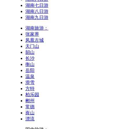
湖南七日游
湖南八日游
湖南九日游
湖南旅游：
张家界
凤凰古城
天门山
韶山
长沙
衡山
岳阳
温泉
滑雪
方特
柏乐园
郴州
常德
崀山
漂流