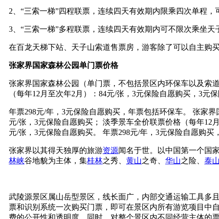
2、“三索一梯”四程联票，连续四天有效期内限乘四次单程，
3、“三索一梯”多程联票，连续四天有效期内可不限次乘坐天
在百龙天梯下站、天子山索道售票房，游客除了可以自主购买
张家界国家森林公园
单门票价格
张家界国家森林公园（单门票，不包括景区内环保车以及索道、
（每年12月至次年2月）：84元/张，3元保险自愿购买，3元
年票298元/年，3元保险自愿购买，年票包括环保车。 张家
元/张，3元保险自愿购买； 淡季景车全价联票价格（每年12月
元/张，3元保险自愿购买。 年票298元/年，3元保险自愿购
张家界以其得天独厚的旅游
资源
闻名于世。以中国第一个国
林峡
谷地貌为主体，集
桂林
之秀、
黄山
之奇、
华山
之险、
泰
武陵源景区属山岳型景区，线长面广，内部交通运输工具多且
票和识别系统一次购买门票，即可在景区内所有游览项目中
费的公开性和透明度。同时，对整个景区内不同经营主体的