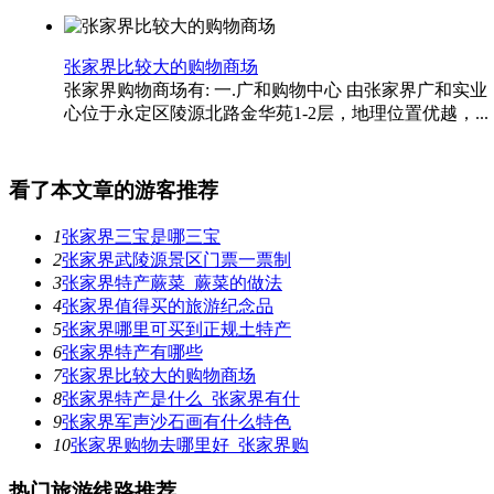
张家界比较大的购物商场
张家界购物商场有: 一.广和购物中心 由张家界广和实
心位于永定区陵源北路金华苑1-2层，地理位置优越，...
看了本文章的游客推荐
1
张家界三宝是哪三宝
2
张家界武陵源景区门票一票制
3
张家界特产蕨菜_蕨菜的做法
4
张家界值得买的旅游纪念品
5
张家界哪里可买到正规土特产
6
张家界特产有哪些
7
张家界比较大的购物商场
8
张家界特产是什么_张家界有什
9
张家界军声沙石画有什么特色
10
张家界购物去哪里好_张家界购
热门旅游线路推荐